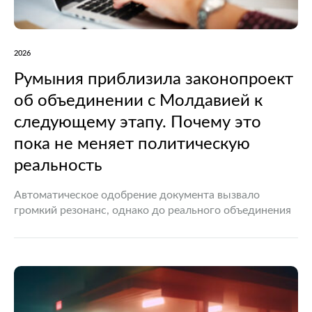
2026
Румыния приблизила законопроект
об объединении с Молдавией к
следующему этапу. Почему это
пока не меняет политическую
реальность
Автоматическое одобрение документа вызвало
громкий резонанс, однако до реального объединения
двух государств по-прежнему очень далеко В
политической жизни Румынии произошло событие,
которое вновь заставило говорить о перспективах
объединения страны с…