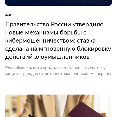
2026
Правительство России утвердило
новые механизмы борьбы с
кибермошенничеством: ставка
сделана на мгновенную блокировку
действий злоумышленников
Российские власти продолжают усиливать систему
защиты граждан от интернет-мошенников. На первом
заседании Оперативного штаба Правительства РФ по
противодействию киберпреступности были
утверждены новые сценарии реагирования на
наиболее распространенные схемы цифрового
мошенничества.…