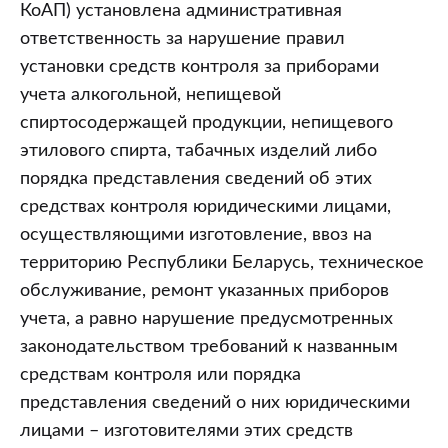
использования
КоАП) установлена административная
средств
ответственность за нарушение правил
контроля
установки средств контроля за приборами
за
учета алкогольной, непищевой
приборами
спиртосодержащей продукции, непищевого
учета
этилового спирта, табачных изделий либо
алкогольной,
порядка представления сведений об этих
непищевой
средствах контроля юридическими лицами,
спиртосодержащей
осуществляющими изготовление, ввоз на
продукции,
территорию Республики Беларусь, техническое
непищевого
обслуживание, ремонт указанных приборов
этилового
учета, а равно нарушение предусмотренных
спирта,
законодательством требований к названным
табачных
средствам контроля или порядка
изделий
представления сведений о них юридическими
(комментарий
лицами – изготовителями этих средств