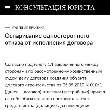
КОНСУЛЬТАЦИЯ ЮРИСТА
Консультация
Консультация
юриста
юриста
СУДЕБНАЯ ПРАКТИКА
Оспаривание одностороннего
отказа от исполнения договора
Оспаривание
Согласно подпункту 1.1 заключенного между
одностороннего
сторонами по рассмотренному хозяйственным
отказа
судом делу договора создания объекта
от
долевого строительства от 05.05.2010 N 010/1
исполнения
(далее – договор) ответчик (застройщик) принял
договора
на себя обязательство построить за счет
средств истца (дольщик) два помещения