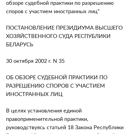
Хозяйственного
обзоре судебной практики по разрешению
Суда
споров с участием иностранных лиц”
Республики
Беларусь
ПОСТАНОВЛЕНИЕ ПРЕЗИДИУМА ВЫСШЕГО
от
ХОЗЯЙСТВЕННОГО СУДА РЕСПУБЛИКИ
30.10.2002
БЕЛАРУСЬ
N
35
30 октября 2002 г. N 35
“Об
обзоре
ОБ ОБЗОРЕ СУДЕБНОЙ ПРАКТИКИ ПО
судебной
РАЗРЕШЕНИЮ СПОРОВ С УЧАСТИЕМ
практики
ИНОСТРАННЫХ ЛИЦ
по
разрешению
В целях установления единой
споров
правоприменительной практики,
с
руководствуясь статьей 18 Закона Республики