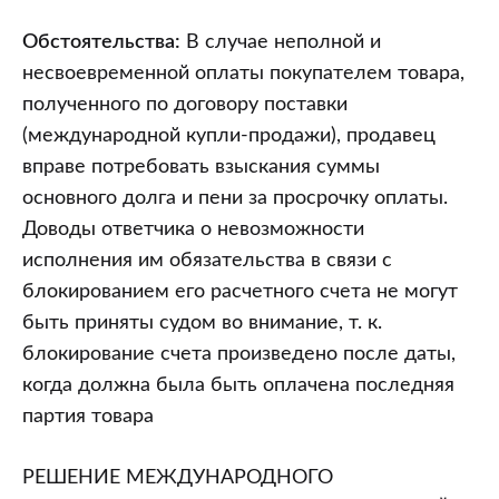
при
Белорусской
Обстоятельства:
В случае неполной и
торгово-
несвоевременной оплаты покупателем товара,
промышленной
полученного по договору поставки
палате
(международной купли-продажи), продавец
от
вправе потребовать взыскания суммы
30.11.2004
основного долга и пени за просрочку оплаты.
(дело
Доводы ответчика о невозможности
N
исполнения им обязательства в связи с
416/57-
блокированием его расчетного счета не могут
03)
быть приняты судом во внимание, т. к.
блокирование счета произведено после даты,
когда должна была быть оплачена последняя
партия товара
РЕШЕНИЕ МЕЖДУНАРОДНОГО