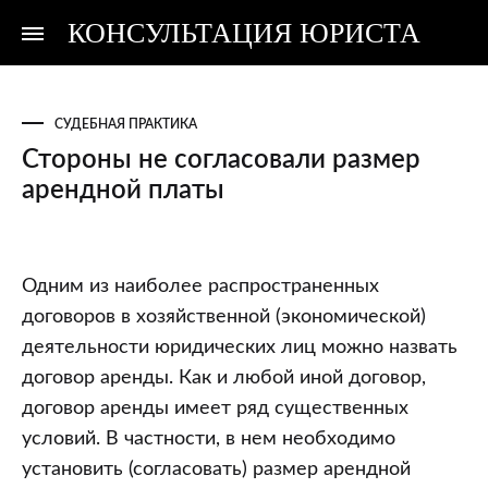
КОНСУЛЬТАЦИЯ ЮРИСТА
Консультация
Консультация
юриста
юриста
СУДЕБНАЯ ПРАКТИКА
Стороны не согласовали размер
арендной платы
Стороны
Одним из наиболее распространенных
не
договоров в хозяйственной (экономической)
согласовали
деятельности юридических лиц можно назвать
размер
договор аренды. Как и любой иной договор,
арендной
договор аренды имеет ряд существенных
платы
условий. В частности, в нем необходимо
установить (согласовать) размер арендной