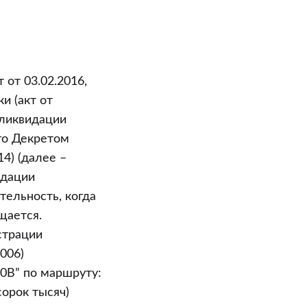
от 03.02.2016,
и (акт от
 ликвидации
го Декретом
14) (далее –
идации
ельность, когда
щается.
истрации
006)
0В” по маршруту:
(сорок тысяч)