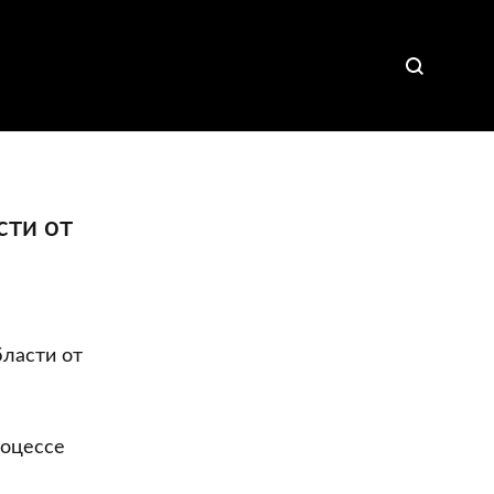
сти от
ласти от
роцессе