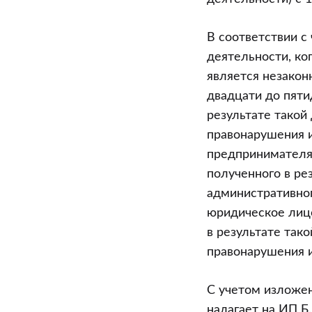
В соответствии с
деятельности, ко
является незакон
двадцати до пяти
результате такой
правонарушения и
предпринимателя 
полученного в ре
административног
юридическое лицо
в результате так
правонарушения и
С учетом изложен
налагает на ИП Б