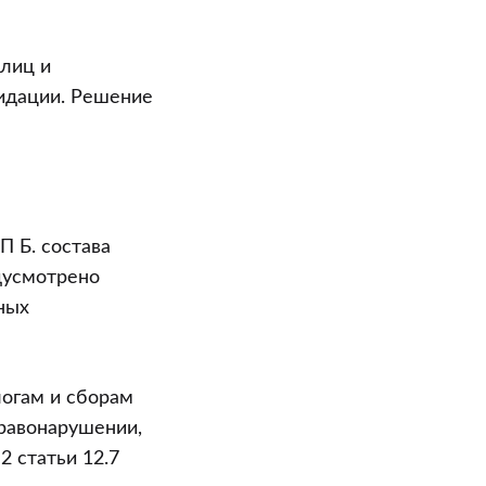
 лиц и
идации. Решение
 Б. состава
дусмотрено
ных
логам и сборам
равонарушении,
2 статьи 12.7