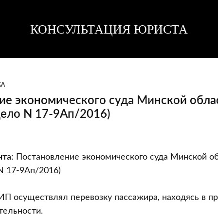
КОНСУЛЬТАЦИЯ ЮРИСТА
Консультация
Консультация
юриста
юриста
КА
ие экономического суда Минской обла
дело N 17-9Ап/2016)
ие
та:
Постановление экономического суда Минской об
ого
 N 17-9Ап/2016)
ИП осуществлял перевозку пассажира, находясь в п
тельности.