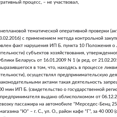
ративный процесс, – не участвовал,
неплановой тематической оперативной проверки (акт 
3.02.2016) с применением метода контрольной закупк
новлен факт нарушения ИП Б. пункта 10 Положения о
тельности) субъектов хозяйствования, утвержденно
лики Беларусь от 16.01.2009 N 1 (в ред. от 21.02.20
выразившегося в том, что, находясь в процессе ликв
тельности), осуществлял предпринимательскую деят
 законодательными актами такая деятельность запре
 00 мин ИП Б. (свидетельство о государственной рег
 предпринимателя выдано облисполкомом от 06.12.2
евозку пассажира на автомобиле “Мерседес-Бенц 25
н магазина “Ю” – г. С., ул. О., район кафе “Г”, за 40 000 