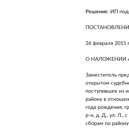
от
26.02.2015
Решение:
ИП подв
(дело
N
ПОСТАНОВЛЕНИ
17-
9Ап/2016)
26 февраля 2015 г
О НАЛОЖЕНИИ 
Заместитель пред
открытом судебн
поступившее из и
району в отношен
года рождения, г
р-н, д. Д., ул. Л
сборам по району 