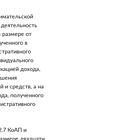
нимательской
я деятельность
в размере от
ученного в
стративного
ивидуального
кацией дохода,
ршения
 и средств, а на
ода, полученного
нистративного
2.7 КоАП и
размере двадцати