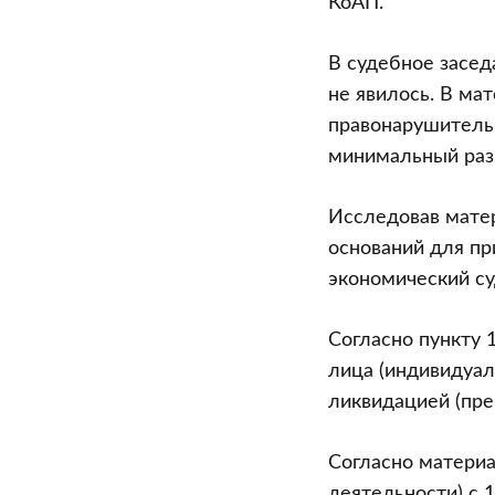
КоАП.
В судебное засед
не явилось. В ма
правонарушитель 
минимальный раз
Исследовав матер
оснований для пр
экономический с
Согласно пункту 
лица (индивидуал
ликвидацией (пре
Согласно материа
деятельности) с 1