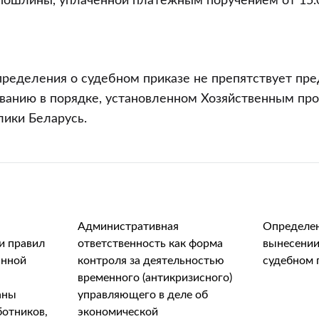
пошлины, уплаченной платежным поручением от 15.0
пределения о судебном приказе не препятствует пр
ованию в порядке, установленном Хозяйственным пр
ики Беларусь.
Административная
Определен
и правил
ответственность как форма
вынесении
анной
контроля за деятельностью
судебном 
временного (антикризисного)
аны
управляющего в деле об
отников,
экономической