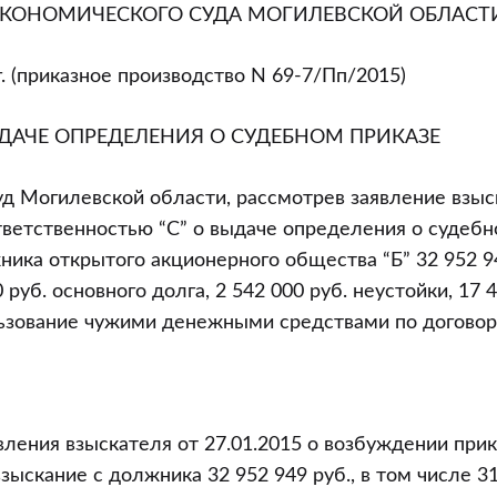
ЭКОНОМИЧЕСКОГО СУДА МОГИЛЕВСКОЙ ОБЛАСТ
г. (приказное производство N 69-7/Пп/2015)
о
ЫДАЧЕ ОПРЕДЕЛЕНИЯ О СУДЕБНОМ ПРИКАЗЕ
д Могилевской области, рассмотрев заявление взы
тветственностью “С” о выдаче определения о судебн
ника открытого акционерного общества “Б” 32 952 94
 руб. основного долга, 2 542 000 руб. неустойки, 17 4
ьзование чужими денежными средствами по договору
вления взыскателя от 27.01.2015 о возбуждении прик
зыскание с должника 32 952 949 руб., в том числе 31