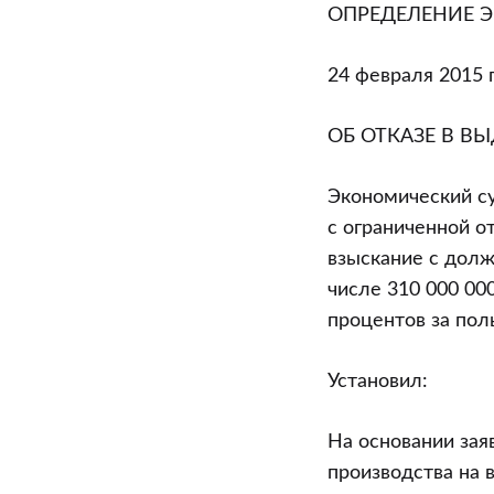
области
ОПРЕДЕЛЕНИЕ 
от
24.02.2015
24 февраля 2015 
(приказное
производств
ОБ ОТКАЗЕ В В
N
69-
Экономический су
7/
с ограниченной о
Пп/2015)
взыскание с долж
“Об
числе 310 000 000
отказе
процентов за пол
в
Установил:
выдаче
определения
На основании зая
о
производства на в
судебном