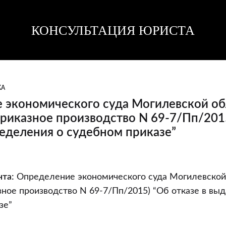
КОНСУЛЬТАЦИЯ ЮРИСТА
Консультация
Консультация
юриста
юриста
КА
 экономического суда Могилевской об
приказное производство N 69-7/Пп/201
еделения о судебном приказе”
е
та:
Определение экономического суда Могилевской
ого
азное производство N 69-7/Пп/2015) “Об отказе в вы
зе”