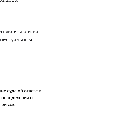
1.2015.
едъявлению иска
оцессуальным
ие суда об отказе в
 определения о
приказе