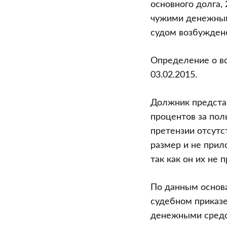
основного долга, 
приказе”
чужими денежными
судом возбуждено
Определение о в
03.02.2015.
Должник представ
процентов за пол
претензии отсутс
размер и не прил
так как он их не п
По данным основа
судебном приказе
денежными средс