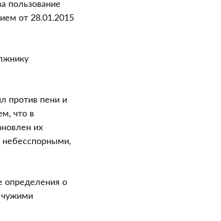
 за пользование
ием от 28.01.2015
олжнику
л против пени и
м, что в
ановлен их
е небесспорными,
е определения о
е чужими