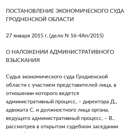
области
от
ПОСТАНОВЛЕНИЕ ЭКОНОМИЧЕСКОГО СУДА
27.01.2015
ГРОДНЕНСКОЙ ОБЛАСТИ
(дело
N
27 января 2015 г. (дело N 16-4Ап/2015)
16-
4Ап/2015)
О НАЛОЖЕНИИ АДМИНИСТРАТИВНОГО
“О
ВЗЫСКАНИЯ
наложении
административного
Судья экономического суда Гродненской
взыскания
области с участием представителей лица, в
отношении которого ведется
административный процесс, – директора Д.,
адвоката С. и должностного лица органа,
ведущего административный процесс, – В.,
рассмотрев в открытом судебном заседании