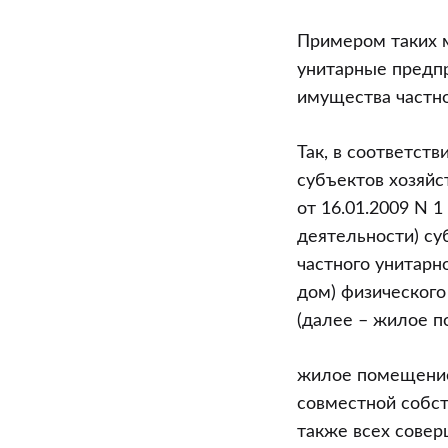
помещения,
используемо
Примером таких 
для
унитарные предпр
местонахожд
имущества частно
частного
унитарного
Так, в соответст
предприятия
субъектов хозяйс
на
от 16.01.2009 N 
коммунальн
деятельности) су
платежи
частного унитарн
дом) физического
(далее – жилое п
жилое помещение 
совместной собств
также всех совер