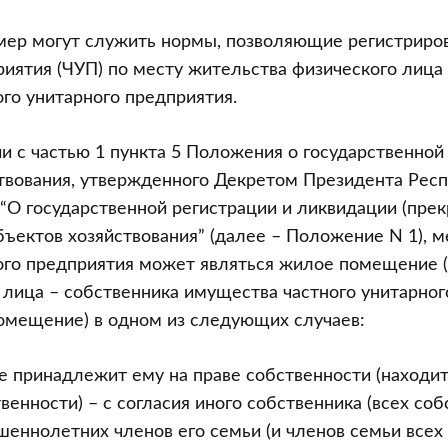
го
мер могут служить нормы, позволяющие регистриро
иятия (ЧУП) по месту жительства физического лица
ения
го унитарного предприятия.
вии с частью 1 пункта 5 Положения о государственной
,
твования, утвержденного Декретом Президента Рес
1 “О государственной регистрации и ликвидации (пр
ые
бъектов хозяйствования” (далее – Положение N 1),
ого предприятия может являться жилое помещение (
 лица – собственника имущества частного унитарно
омещение) в одном из следующих случаев:
принадлежит ему на праве собственности (находит
енности) – с согласия иного собственника (всех собс
шеннолетних членов его семьи (и членов семьи всех 