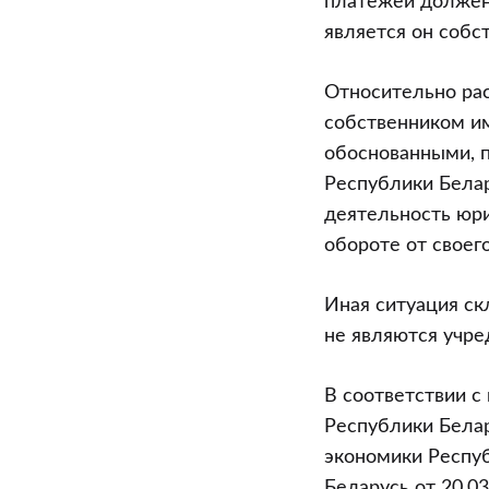
платежей должен 
является он собс
Относительно ра
собственником им
обоснованными, п
Республики Белар
деятельность юри
обороте от своег
Иная ситуация с
не являются учре
В соответствии 
Республики Белар
экономики Респуб
Беларусь от 20.0