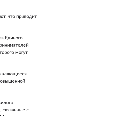
ют, что приводит
из Единого
принимателей
торого могут
е являющиеся
 повышенной
жилого
 связанные с