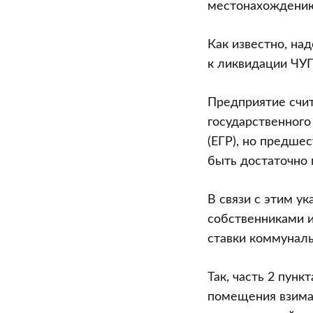
местонахождению
Как известно, на
к ликвидации ЧУП
Предприятие счит
государственног
(ЕГР), но предше
быть достаточно
В связи с этим у
собственниками 
ставки коммунал
Так, часть 2 пун
помещения взимаю