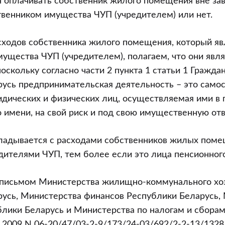
оплачивать собственник жилого помещения вне зав
твенником имущества ЧУП (учредителем) или нет.
сходов собственника жилого помещения, который яв
ущества ЧУП (учредителем), полагаем, что они явл
оскольку согласно части 2 пункта 1 статьи 1 Гражда
усь предпринимательская деятельность – это само
дических и физических лиц, осуществляемая ими в
о имени, на свой риск и под свою имущественную от
кладывается с расходами собственников жилых поме
дителями ЧУП, тем более если это лица пенсионного
с письмом Министерства жилищно-коммунального хо
усь, Министерства финансов Республики Беларусь,
лики Беларусь и Министерства по налогам и сбора
3.2009 N 06-20/47/03-2-9/173/24-03/692/2-2-13/132