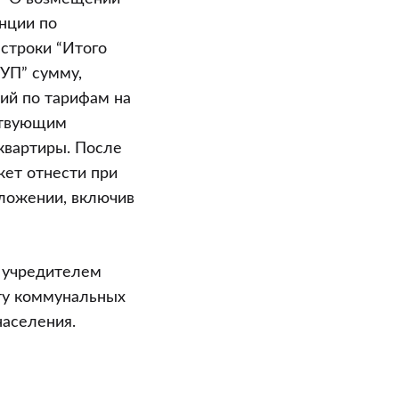
нции по
строки “Итого
ЧУП” сумму,
ий по тарифам на
ствующим
квартиры. После
ет отнести при
ложении, включив
я учредителем
ту коммунальных
аселения.