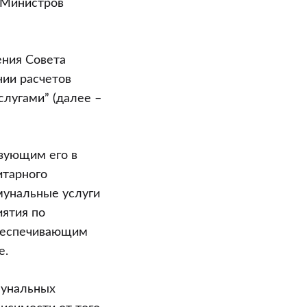
 Министров
ения Совета
нии расчетов
лугами” (далее –
зующим его в
итарного
мунальные услуги
иятия по
обеспечивающим
е.
мунальных