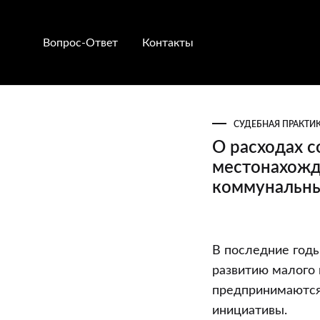
Вопрос-Ответ
Контакты
СУДЕБНАЯ ПРАКТИ
О расходах 
местонахожд
коммунальн
О
В последние годы
расходах
развитию малого 
собственник
предпринимаются
жилого
инициативы.