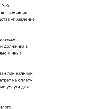
З “Об
дня вынесения
дства управление
процессе
жи должника в
ные и иные
зан при наличии
трат на оплату
ые услуги для
илого