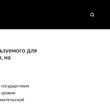
ьзуемого для
, на
 государством
 уровне
имательской