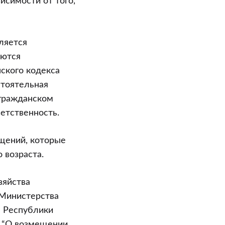
исимости от того,
ляется
яются
нского кодекса
стоятельная
 гражданском
ветственность.
щений, которые
 возраста.
зяйства
 Министерства
м Республики
8 “О возмещении