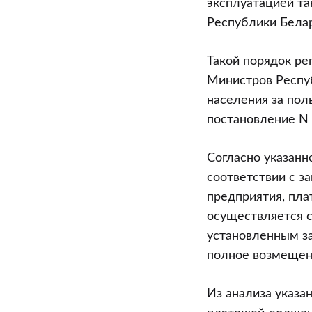
эксплуатацией т
Республики Белар
Такой порядок ре
Министров Респуб
населения за по
постановление N 
Согласно указан
соответствии с з
предприятия, пла
осуществляется с
установленным з
полное возмещени
Из анализа указ