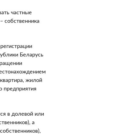
вать частные
 – собственника
 регистрации
публики Беларусь
екращении
 местонахождением
квартира, жилой
го предприятия
ся в долевой или
твенников), а
собственников),