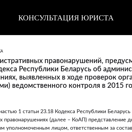
КОНСУЛЬТАЦИЯ ЮРИСТА
Консультация
Консультация
юриста
юриста
КА
истративных правонарушений, предус
одекса Республики Беларусь об админи
ниях, выявленных в ходе проверок орг
ми) ведомственного контроля в 2015 год
 частью 1 статьи 23.18 Кодекса Республики Беларусь
ивных
х правонарушениях (далее – КоАП) представление 
ний,
ым уполномоченным лицом, ответственным за соста