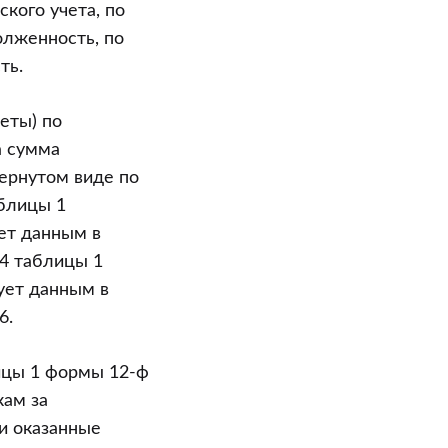
ского учета, по
олженность, по
ть.
еты) по
а сумма
вернутом виде по
аблицы 1
ет данным в
04 таблицы 1
ует данным в
6.
лицы 1 формы 12-ф
кам за
и оказанные