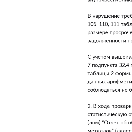
внутриреспублика
В нарушение требо
105, 110, 111 та
размере просроче
задолженности п
С учетом вышеизл
7 подпункта 32.4 
таблицы 2 формы 
данных арифмети
соблюдаться не б
2. В ходе провер
статистическую о
(лом) “Отчет об 
металлов” (далее