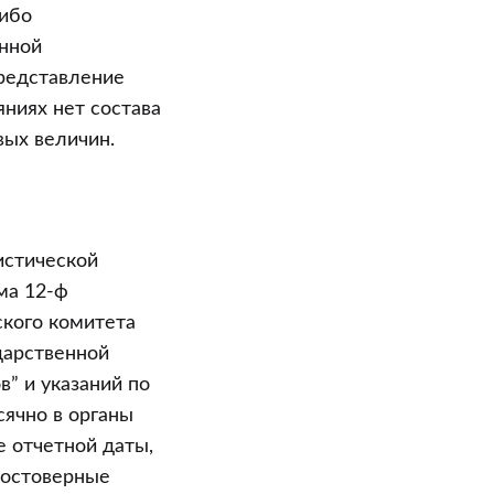
либо
нной
представление
яниях нет состава
вых величин.
истической
ма 12-ф
ского комитета
дарственной
в” и указаний по
сячно в органы
е отчетной даты,
едостоверные