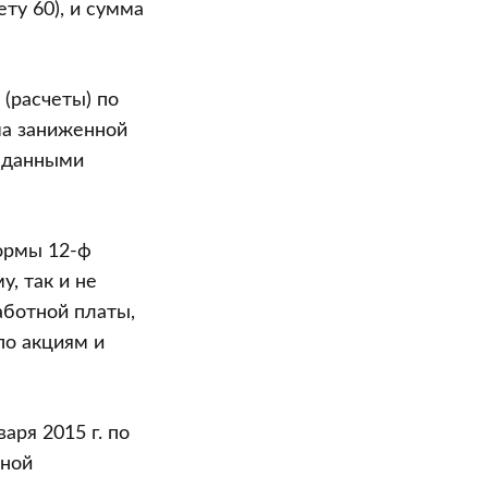
ту 60), и сумма
 (расчеты) по
ма заниженной
с данными
формы 12-ф
, так и не
аботной платы,
по акциям и
аря 2015 г. по
нной