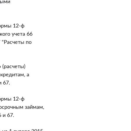
ными
формы 12-ф
кого учета 66
7 “Расчеты по
 (расчеты)
кредитам, а
 67.
формы 12-ф
госрочным займам,
 и 67.