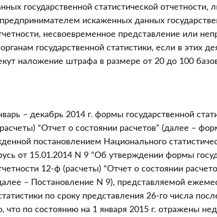
енных
нных государственной статистической отчетности, 
предпринимателем искаженных данных государстве
тчетности, несвоевременное представление или не
органам государственной статистики, если в этих де
екут наложение штрафа в размере от 20 до 100 базо
ивных
ниях,
январь – декабрь 2014 г. формы государственной стат
(расчеты) “Отчет о состоянии расчетов” (далее – фор
ржденной постановлением Национального статистиче
усь от 15.01.2014 N 9 “Об утверждении формы госу
четности 12-ф (расчеты) “Отчет о состоянии расчето
далее – Постановление N 9), представляемой ежеме
ми)
статистики по сроку представления 26-го числа посл
ого
, что по состоянию на 1 января 2015 г. отражены н