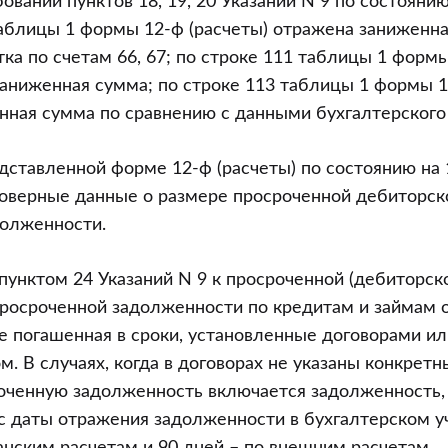
ваний пунктов 18, 19, 20 Указаний N 9 по состоянию
 таблицы 1 формы 12-ф (расчеты) отражена заниженн
тка по счетам 66, 67; по строке 111 таблицы 1 формы
аниженная сумма; по строке 113 таблицы 1 формы 1
ная сумма по сравнению с данными бухгалтерского 
дставленной форме 12-ф (расчеты) по состоянию на 1
оверные данные о размере просроченной дебиторск
долженности.
 пунктом 24 Указаний N 9 к просроченной (дебиторск
росроченной задолженности по кредитам и займам 
е погашенная в сроки, установленные договорами ил
м. В случаях, когда в договорах не указаны конкретн
роченную задолженность включается задолженность,
(с даты отражения задолженности в бухгалтерском у