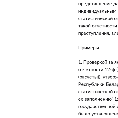
предусмотр
представление да
главой
индивидуальным 
23
статистической о
Кодекса
такой отчетности 
Республики
преступления, вл
Беларусь
об
Примеры.
администрат
правонаруше
1. Проверкой за 
выявленных
отчетности 12-ф 
в
(расчеты)), утве
ходе
Республики Белар
проверок
статистической от
органами
ее заполнению” (
(организация
государственной 
ведомственн
было установлено