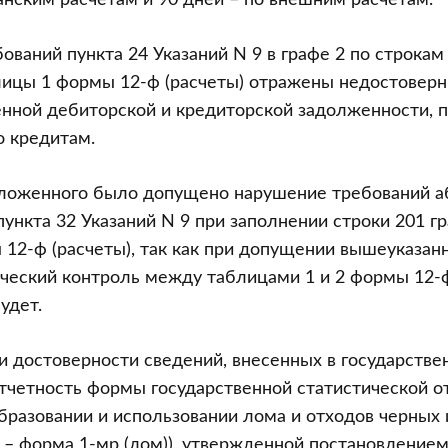
нским расчетам и 90 дней – по внешним расчетам.
ваний пункта 24 Указаний N 9 в графе 2 по строкам 1
блицы 1 формы 12-ф (расчеты) отражены недостовер
нной дебиторской и кредиторской задолженности, 
о кредитам.
оженного было допущено нарушение требований абзац
пункта 32 Указаний N 9 при заполнении строки 201 граф 
12-ф (расчеты), так как при допущении вышеуказан
ческий контроль между таблицами 1 и 2 формы 12-ф
удет.
ки достоверности сведений, внесенных в государств
тчетность формы государственной статистической о
образовании и использовании лома и отходов черных
 – форма 1-мр (лом)), утвержденной постановление