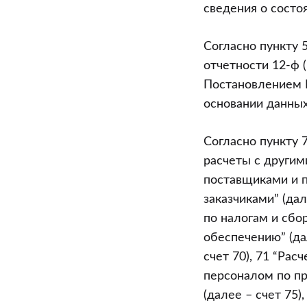
контроля
сведения о состо
в
2015
Согласно пункту 
году
отчетности 12-ф 
(часть
Постановлением N
2)
основании данных
Согласно пункту 
расчеты с другим
поставщиками и п
заказчиками” (дал
по налогам и сбо
обеспечению” (дал
счет 70), 71 “Рас
персоналом по пр
(далее – счет 75)