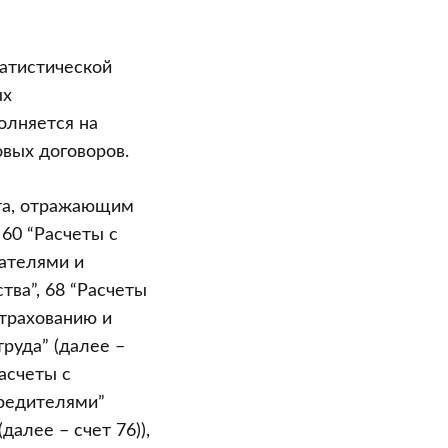
татистической
ых
олняется на
овых договоров.
ета, отражающим
 60 “Расчеты с
пателями и
тва”, 68 “Расчеты
страхованию и
труда” (далее –
Расчеты с
чредителями”
далее – счет 76)),