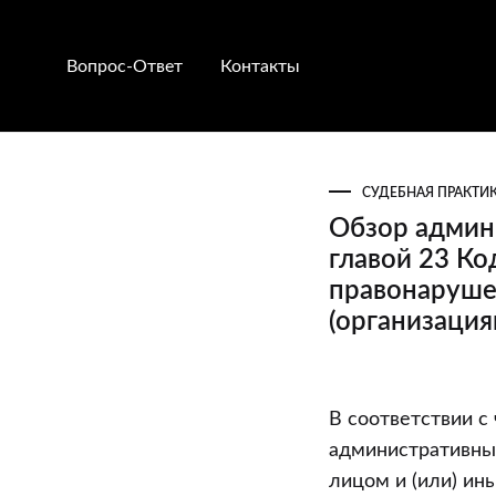
Вопрос-Ответ
Контакты
СУДЕБНАЯ ПРАКТИ
Обзор админ
главой 23 К
правонаруше
(организация
Обзор
В соответствии с
администрат
административны
правонаруше
лицом и (или) ин