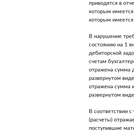
приводятся в отче
которым имеется 
которым имеется 
В нарушение треб
состоянию на 1 я
дебиторской задо
счетам бухгалтерс
отражена сумма д
развернутом виде
отражена сумма к
развернутом виде 
В соответствии с
(расчеты) отража
поступившие мат