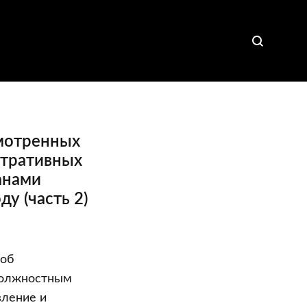
мотренных
стративных
анами
у (часть 2)
 об
должностным
вление и