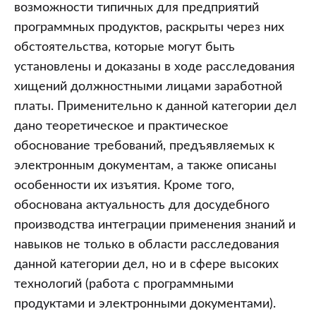
с
возможности типичных для предприятий
электронными
программных продуктов, раскрыты через них
документами
обстоятельства, которые могут быть
и
установлены и доказаны в ходе расследования
программным
хищений должностными лицами заработной
обеспечением
платы. Применительно к данной категории дел
предприятий
дано теоретическое и практическое
при
обоснование требований, предъявляемых к
расследовании
электронным документам, а также описаны
хищений
особенности их изъятия. Кроме того,
должностными
обоснована актуальность для досудебного
лицами
производства интеграции применения знаний и
заработной
навыков не только в области расследования
платы
данной категории дел, но и в сфере высоких
технологий (работа с программными
продуктами и электронными документами).