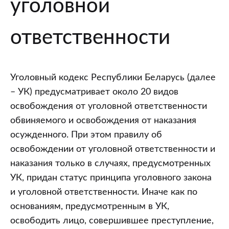
уголовной
связи
с
возмещением
ответственности
ущерба
(вреда):
итоги
Уголовный кодекс Республики Беларусь (далее
и
– УК) предусматривает около 20 видов
перспективы
освобождения от уголовной ответственности
обвиняемого и освобождения от наказания
осужденного. При этом правилу об
освобождении от уголовной ответственности и
наказания только в случаях, предусмотренных
УК, придан статус принципа уголовного закона
и уголовной ответственности. Иначе как по
основаниям, предусмотренным в УК,
освободить лицо, совершившее преступление,