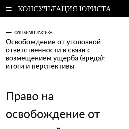
КОНСУЛЬТАЦИЯ ЮРИСТА
Консультация
Консультация
юриста
юриста
СУДЕБНАЯ ПРАКТИКА
Освобождение от уголовной
ответственности в связи с
возмещением ущерба (вреда):
итоги и перспективы
Освобождение
Право на
от
уголовной
освобождение от
ответственности
в