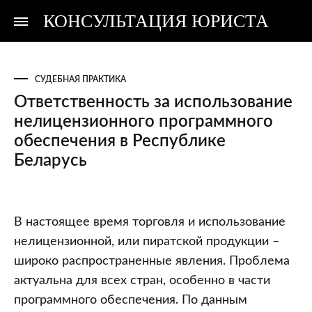
КОНСУЛЬТАЦИЯ ЮРИСТА
Консультация
Консультация
юриста
юриста
СУДЕБНАЯ ПРАКТИКА
Ответственность за использование
нелицензионного программного
обеспечения в Республике
Беларусь
Ответственность
В настоящее время торговля и использование
за
нелицензионной, или пиратской продукции –
использование
широко распространенные явления. Проблема
нелицензионного
актуальна для всех стран, особенно в части
программного
программного обеспечения. По данным