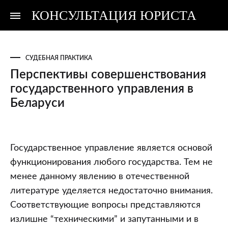
КОНСУЛЬТАЦИЯ ЮРИСТА
Консультация
Консультация
юриста
юриста
СУДЕБНАЯ ПРАКТИКА
Перспективы совершенствования
государственного управления в
Беларуси
Перспективы
Государственное управление является основой
совершенствования
функционирования любого государства. Тем не
государственного
менее данному явлению в отечественной
управления
литературе уделяется недостаточно внимания.
в
Соответствующие вопросы представляются
Беларуси
излишне “техническими” и запутанными и в