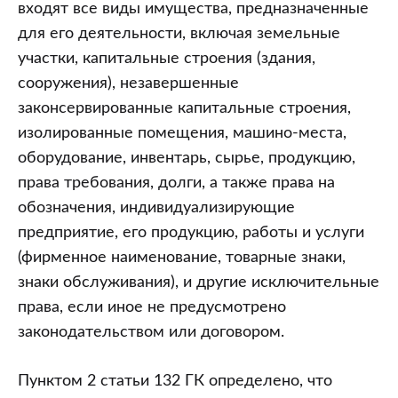
автомобилями,
входят все виды имущества, предназначенные
ввезенными
для его деятельности, включая земельные
с
участки, капитальные строения (здания,
освобождением
сооружения), незавершенные
от
законсервированные капитальные строения,
таможенных
изолированные помещения, машино-места,
пошлин,
оборудование, инвентарь, сырье, продукцию,
предусмотренным
права требования, долги, а также права на
Декретом
обозначения, индивидуализирующие
Президента
предприятие, его продукцию, работы и услуги
Республики
(фирменное наименование, товарные знаки,
Беларусь
знаки обслуживания), и другие исключительные
от
права, если иное не предусмотрено
07.05.2012
законодательством или договором.
N
6
Пунктом 2 статьи 132 ГК определено, что