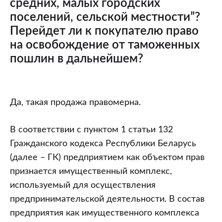
средних, малых городских
поселений, сельской местности”?
Перейдет ли к покупателю право
на освобождение от таможенных
пошлин в дальнейшем?
Правомерна
Да, такая продажа правомерна.
ли
продажа
В соответствии с пунктом 1 статьи 132
частного
Гражданского кодекса Республики Беларусь
предприятия
(далее – ГК) предприятием как объектом прав
с
признается имущественный комплекс,
находящимися
используемый для осуществления
на
предпринимательской деятельности. В состав
балансе
предприятия как имущественного комплекса