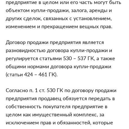
“О
предприятие в целом или его часть могут быть
стимулировании
объектом купли-продажи, залога, аренды и
предпринимательской
других сделок, связанных с установлением,
деятельности
изменением и прекращением вещных прав.
на
территории
Договор продажи предприятия является
средних,
разновидностью договора купли-продажи и
малых
регулируется статьями 530 – 537 ГК, а также
городских
общими нормами договора купли-продажи
поселений,
(статьи 424 – 461 ГК).
сельской
местности”?
Согласно п. 1 ст. 530 ГК по договору продажи
Перейдет
предприятия продавец обязуется передать в
ли
собственность покупателя предприятие в
к
целом как имущественный комплекс, за
покупателю
исключением прав и обязанностей, которые