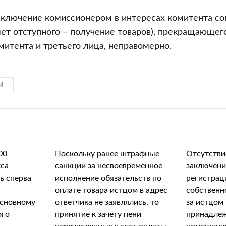
аключение комиссионером в интересах комитента с
мет отступного – получение товаров), прекращающе
митента и третьего лица, неправомерно.
И
00
Поскольку ранее штрафные
Отсутстви
кса
санкции за несвоевременное
заключени
ь сперва
исполнение обязательств по
регистрац
оплате товара истцом в адрес
собственн
основному
ответчика не заявлялись, то
за истцом
ого
принятие к зачету пени
принадлеж