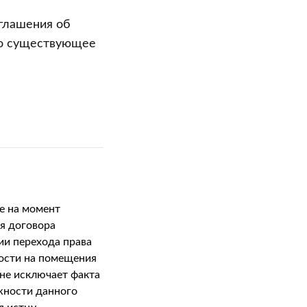
оглашения об
го существующее
е на момент
я договора
ии перехода права
ости на помещения
 не исключает факта
ности данного