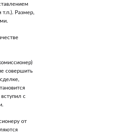
ставлением
.п.). Размер,
ми.
ачестве
(комиссионер)
ие совершить
 сделке,
тановится
 вступил с
и.
сионеру от
вляются