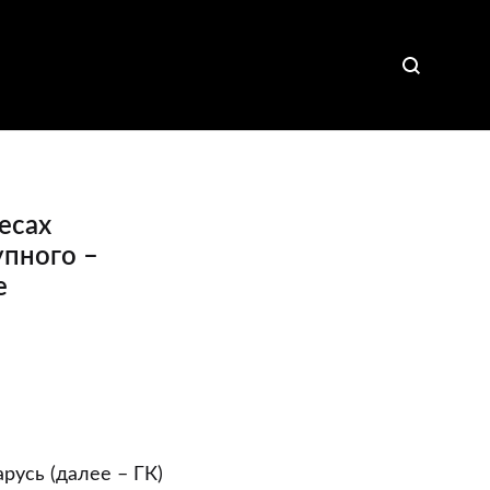
есах
упного –
е
русь (далее – ГК)