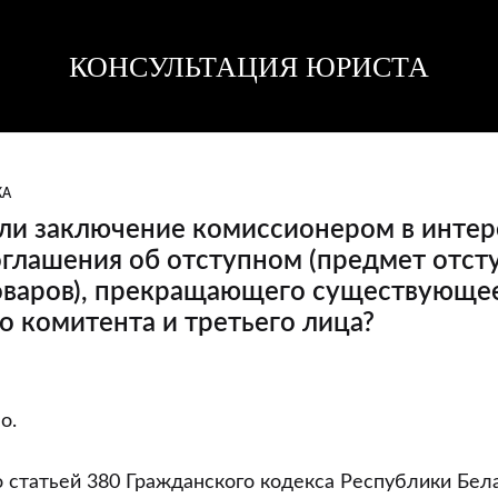
КОНСУЛЬТАЦИЯ ЮРИСТА
Консультация
Консультация
юриста
юриста
КА
ли заключение комиссионером в интер
глашения об отступном (предмет отст
оваров), прекращающего существующе
о комитента и третьего лица?
о.
о статьей 380 Гражданского кодекса Республики Бела