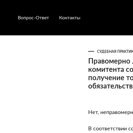
Вопрос-Ответ
Контакты
СУДЕБНАЯ ПРАКТИ
Правомерно 
комитента со
получение т
обязательств
Правомерно
Нет, неправомерн
ли
заключение
В соответствии с