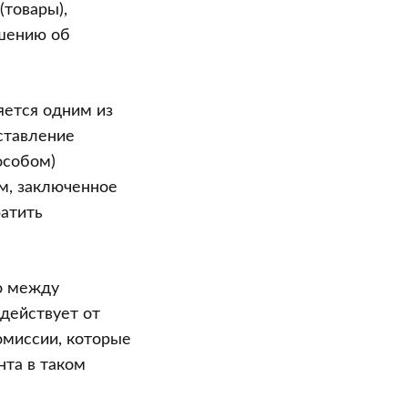
(товары),
шению об
яется одним из
оставление
особом)
м, заключенное
ратить
о между
 действует от
омиссии, которые
нта в таком