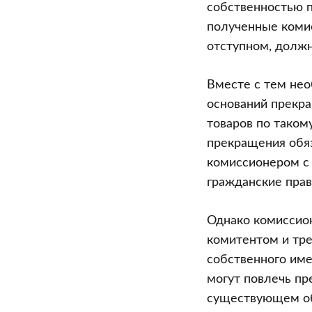
и
собственностью п
третьего
полученные коми
лица?
отступном, долж
Вместе с тем нео
оснований прекра
товаров по таком
прекращения обяз
комиссионером с 
гражданские прав
Однако комиссио
комитентом и тре
собственного име
могут повлечь пр
существующем об