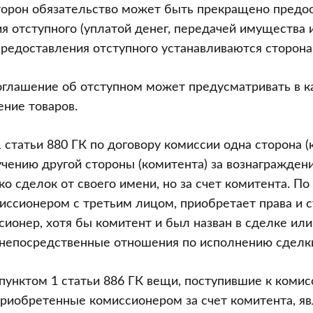
ром
торон обязательство может быть прекращено предо
 отступного (уплатой денег, передачей имущества и т
предоставления отступного устанавливаются сторона
оглашение об отступном может предусматривать в к
ение товаров.
1 статьи 880 ГК по договору комиссии одна сторона 
учению другой стороны (комитента) за вознагражден
о сделок от своего имени, но за счет комитента. По
ссионером с третьим лицом, приобретает права и с
ионер, хотя бы комитент и был назван в сделке или
его
 непосредственные отношения по исполнению сделк
ее
о
 пунктом 1 статьи 886 ГК вещи, поступившие к комис
риобретенные комиссионером за счет комитента, я