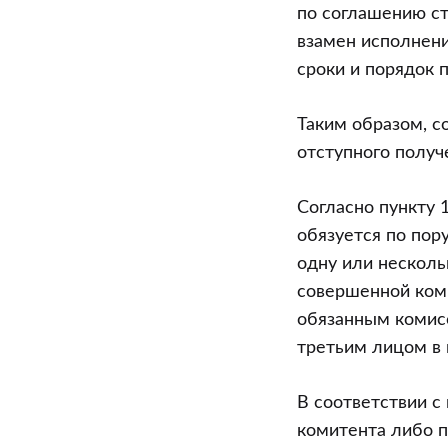
комиссионе
по соглашению с
в
взамен исполнения
интересах
сроки и порядок 
комитента
соглашения
Таким образом, с
об
отступного получ
отступном
(предмет
Согласно пункту 
отступного
обязуется по пор
–
одну или нескольк
получение
совершенной коми
товаров),
обязанным комисс
прекращающ
третьим лицом в
существующ
обязательств
В соответствии с
комитента
комитента либо п