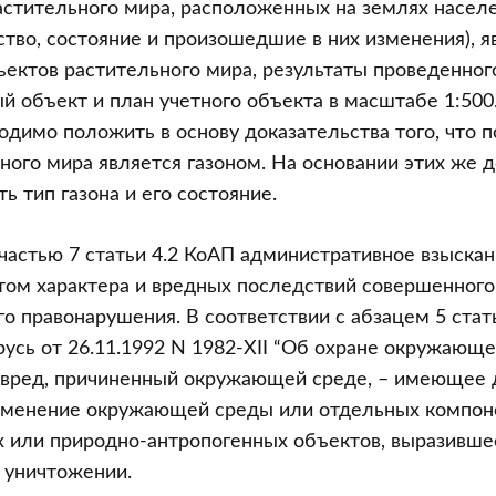
астительного мира, расположенных на землях насел
ество, состояние и произошедшие в них изменения), 
ъектов растительного мира, результаты проведенно
й объект и план учетного объекта в масштабе 1:500
димо положить в основу доказательства того, что
ного мира является газоном. На основании этих же 
ь тип газона и его состояние.
 частью 7 статьи 4.2 КоАП административное взыска
етом характера и вредных последствий совершенного
о правонарушения. В соответствии с абзацем 5 стат
усь от 26.11.1992 N 1982-XII “Об охране окружающе
I) вред, причиненный окружающей среде, – имеющее
зменение окружающей среды или отдельных компон
 или природно-антропогенных объектов, выразившее
 уничтожении.