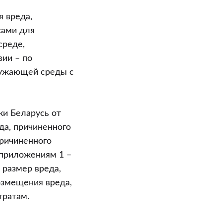
я вреда,
сами для
среде,
вии – по
ружающей среды с
ки Беларусь от
да, причиненного
причиненного
 приложениям 1 –
 размер вреда,
озмещения вреда,
тратам.