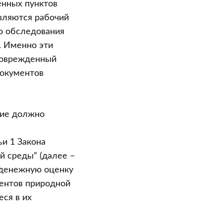
енных пунктов
являются рабочий
го обследования
. Именно эти
 поврежденный
документов
ние должно
ьи 1 Закона
й среды” (далее –
 денежную оценку
ентов природной
ся в их