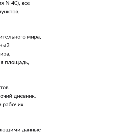
я N 40), все
унктов,
ительного мира,
нный
ира,
ая площадь,
ктов
бочий дневник,
в рабочих
ажающими данные