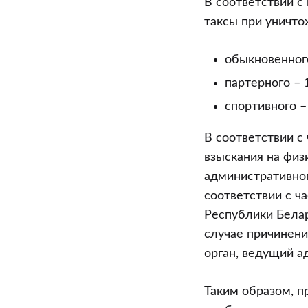
В соответствии с
таксы при уничто
обыкновенного
партерного – 
спортивного –
В соответствии с
взыскания на физ
административног
соответствии с ч
Республики Бела
случае причинен
орган, ведущий а
Таким образом, п