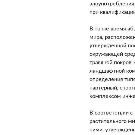
и
злоупотребления
стоянки
при квалификаци
транспортны
средств
В то же время аб
мира, расположен
утвержденной по
окружающей среды
травяной покров
ландшафтной ком
определения типо
партерный, спорт
комплексом инже
В соответствии с
растительного ми
ними, утвержден