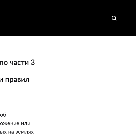
по части 3
и правил
 об
тожение или
ных на землях