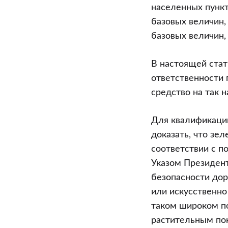
ответственн
населенных пункт
по
базовых величин,
части
базовых величин,
3
статьи
В настоящей стат
15.22
ответственности 
Кодекса
средство на так 
Республики
Беларусь
Для квалификации
об
доказать, что зел
администрат
соответствии с п
правонаруше
Указом Президент
при
безопасности дор
нарушении
или искусственно
правил
таком широком п
остановки
растительным пок