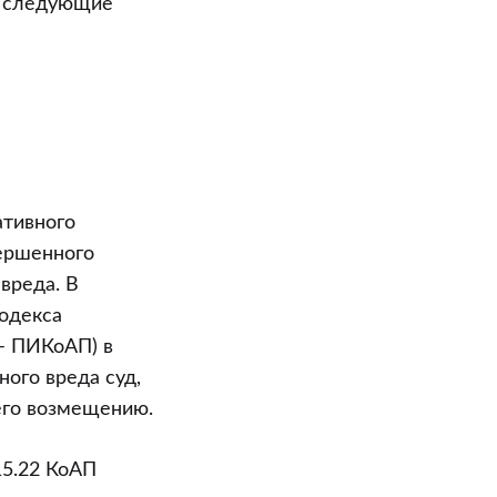
ы следующие
ативного
вершенного
вреда. В
кодекса
– ПИКоАП) в
ого вреда суд,
его возмещению.
15.22 КоАП