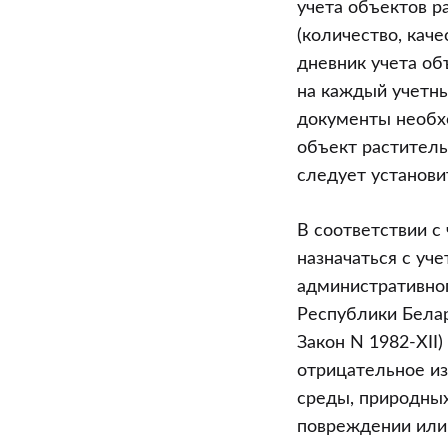
учета объектов р
(количество, кач
дневник учета об
на каждый учетны
документы необхо
объект раститель
следует установит
В соответствии с
назначаться с уч
административног
Республики Белар
Закон N 1982-XI
отрицательное и
среды, природных
повреждении или