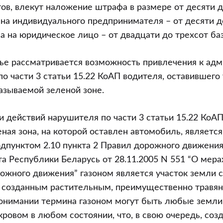
ости
ов, влекут наложение штрафа в размере от десяти 
 на индивидуального предпринимателя – от десяти д
 а на юридическое лицо – от двадцати до трехсот ба
ье рассматривается возможность привлечения к ад
по части 3 статьи 15.22 КоАП водителя, оставившего
называемой зеленой зоне.
 действий нарушителя по части 3 статьи 15.22 КоА
еная зона, на которой оставлен автомобиль, является
ивных
одпунктом 2.10 пункта 2 Правил дорожного движени
ниях
а Республики Беларусь от 28.11.2005 N 551 “О мер
ожного движения” газоном является участок земли 
 созданным растительным, преимущественно травян
онимании термина газоном могут быть любые земл
ровом в любом состоянии, что, в свою очередь, соз