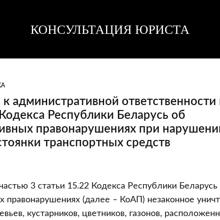
КОНСУЛЬТАЦИЯ ЮРИСТА
Консультация
Консультация
юриста
юриста
КА
к административной ответственности 
 Кодекса Республики Беларусь об
ивных правонарушениях при нарушени
стоянки транспортных средств
 частью 3 статьи 15.22 Кодекса Республики Беларусь
х правонарушениях (далее – КоАП) незаконное унич
ивной
вьев, кустарников, цветников, газонов, расположен