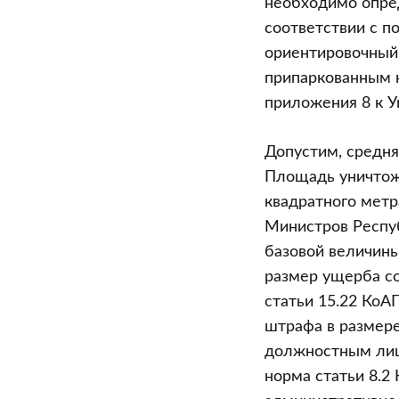
необходимо опред
соответствии с п
ориентировочный
припаркованным н
приложения 8 к У
Допустим, средня
Площадь уничтоже
квадратного метра
Министров Респуб
базовой величины
размер ущерба со
статьи 15.22 КоА
штрафа в размере
должностным лиц
норма статьи 8.2