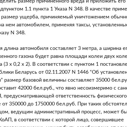
елить размер причиненного вреда и приложить его 
одпунктом 1.1 пункта 1 Указа N 348. В качестве прим
 размер ущерба, причиняемый уничтожением обычно
а нем автомобилем, применяя таксы, установленны
казу N 348.
я длина автомобиля составляет 3 метра, а ширина ег
нного газона будет равна площади колеи двух колес
 (3 x 0,2 x 2). В соответствии с пунктом 1 постановл
лики Беларусь от 02.11.2007 N 1446 “Об установле
” размер базовой величины составляет 35000 бел.ру
ставит 42000 бел.руб., что явно несоизмеримо с сан
П, предусматривающей ответственность физического
 от 350000 до 1750000 бел.руб. При таких обстояте
ом, ведущим административный процесс, может бы
 КоАП, в соответствии с которой лицо, совершившее