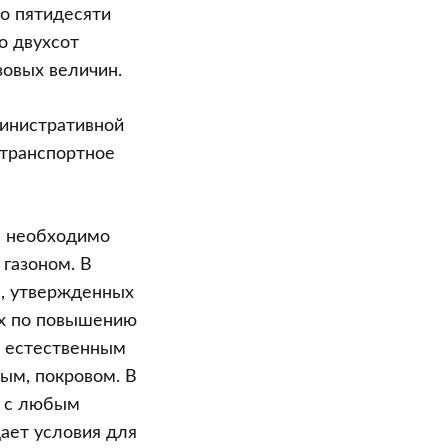
до пятидесяти
о двухсот
зовых величин.
министративной
 транспортное
П необходимо
 газоном. В
я, утвержденных
ах по повышению
с естественным
ым, покровом. В
и с любым
дает условия для