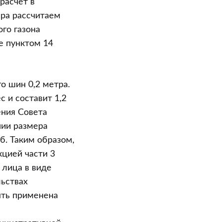
расчет в
ера рассчитаем
го газона
е пунктом 14
о шин 0,2 метра.
 и составит 1,2
ения Совета
нии размера
б. Таким образом,
кцией части 3
 лица в виде
льствах
ть применена