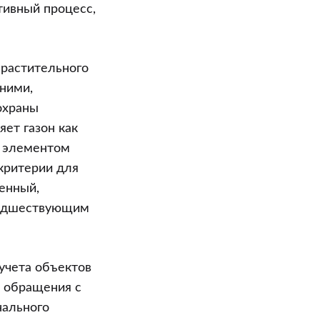
тивный процесс,
 растительного
ними,
охраны
ет газон как
м элементом
критерии для
венный,
предшествующим
 учета объектов
и обращения с
нального