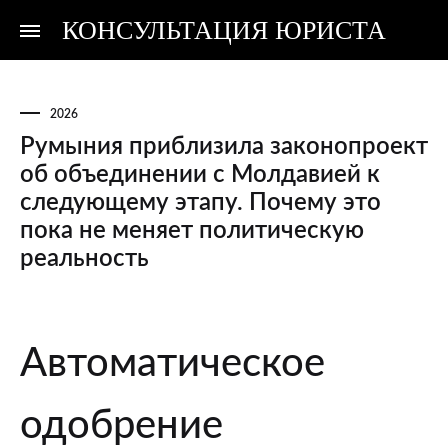
КОНСУЛЬТАЦИЯ ЮРИСТА
Консультация
Консультация
юриста
юриста
2026
Румыния приблизила законопроект
об объединении с Молдавией к
следующему этапу. Почему это
пока не меняет политическую
реальность
Румыния
Автоматическое
приблизила
законопроект
одобрение
об