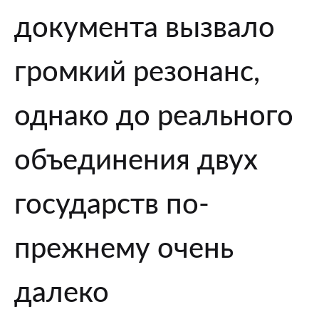
объединении
документа вызвало
с
Молдавией
к
громкий резонанс,
следующему
этапу.
однако до реального
Почему
это
объединения двух
пока
не
государств по-
меняет
политическую
прежнему очень
реальность
далеко