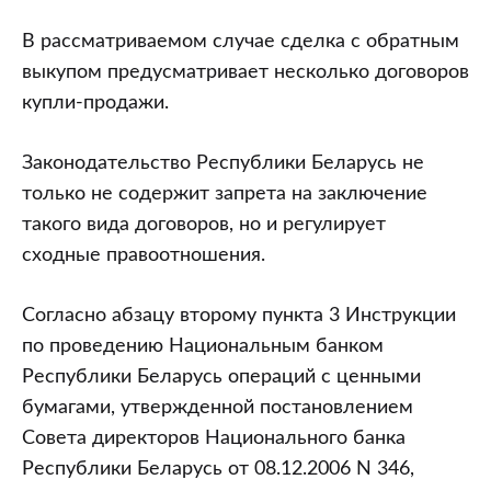
купли-
продажи
В рассматриваемом случае сделка с обратным
имущества
выкупом предусматривает несколько договоров
с
купли-продажи.
условием
об
Законодательство Республики Беларусь не
обратном
только не содержит запрета на заключение
выкупе
такого вида договоров, но и регулирует
этого
сходные правоотношения.
имущества
через
Согласно абзацу второму пункта 3 Инструкции
определенный
по проведению Национальным банком
срок?
Республики Беларусь операций с ценными
бумагами, утвержденной постановлением
Совета директоров Национального банка
Республики Беларусь от 08.12.2006 N 346,