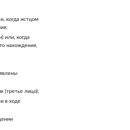
и, когда истцом
ия;
) или, когда
то нахождения,
аявлены
 (третье лицо);
и в ходе
щении