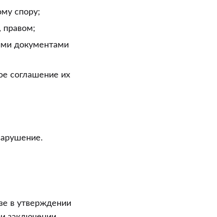
му спору;
 правом;
кими документами
ое соглашение их
нарушение.
зе в утверждении