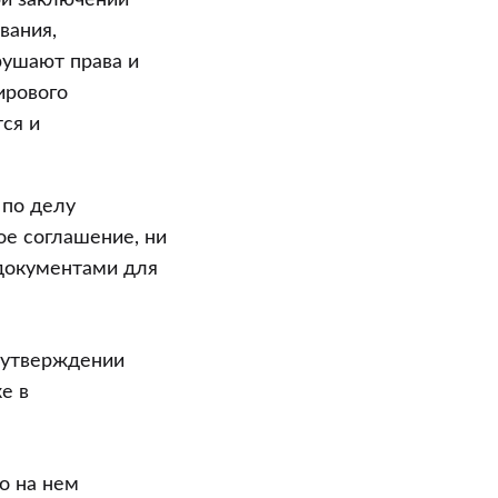
ри заключении
вания,
рушают права и
ирового
ся и
 по делу
ое соглашение, ни
документами для
 утверждении
е в
о на нем