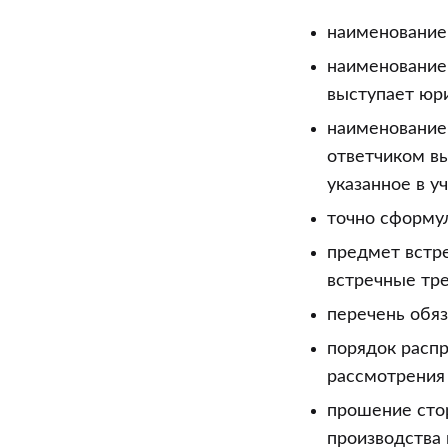
наименование 
наименование 
выступает юри
наименование 
ответчиком вы
указанное в у
точно сформу
предмет встр
встречные тр
перечень обяз
порядок расп
рассмотрения 
прошение сто
производства 