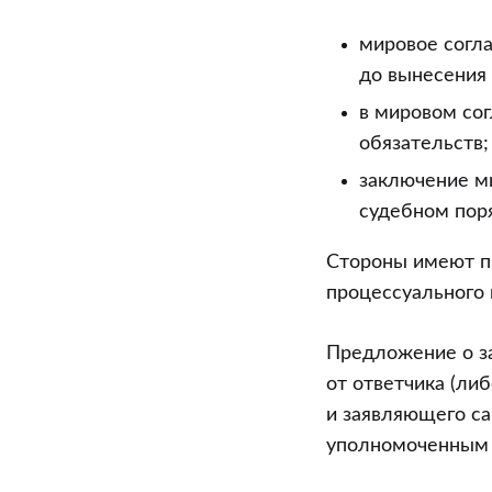
мировое согл
до вынесения 
в мировом со
обязательств;
заключение м
судебном пор
Стороны имеют пр
процессуального 
Предложение о за
от ответчика (ли
и заявляющего с
уполномоченным 