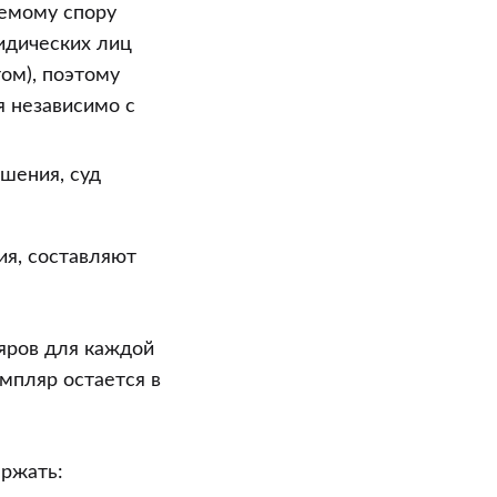
аемому спору
идических лиц
ом), поэтому
я независимо с
шения, суд
ия, составляют
яров для каждой
емпляр остается в
ржать: