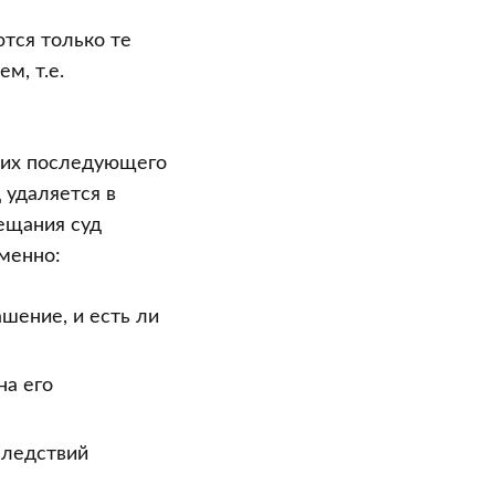
ются только те
м, т.е.
 их последующего
 удаляется в
ещания суд
именно:
ашение, и есть ли
на его
следствий