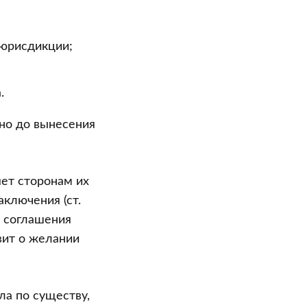
 юрисдикции;
.
но до вынесения
ет сторонам их
аключения (ст.
о соглашения
явит о желании
ла по существу,