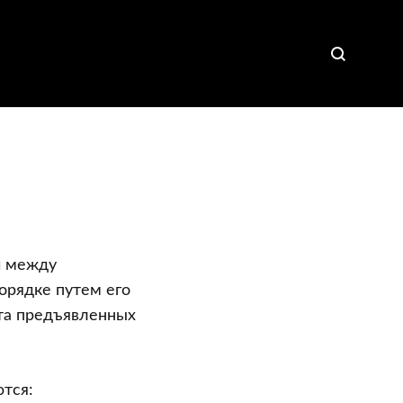
й между
орядке путем его
ета предъявленных
тся: