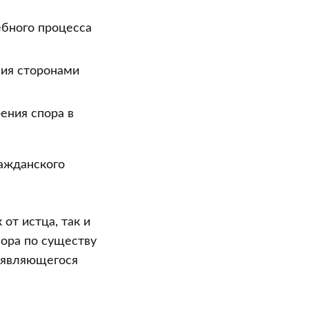
ебного процесса
ния сторонами
ения спора в
ражданского
от истца, так и
пора по существу
 являющегося