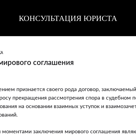
КОНСУЛЬТАЦИЯ ЮРИСТА
Консультация
Консультация
юриста
юриста
КА
мирового соглашения
нием признается своего рода договор, заключаемы
росу прекращения рассмотрения спора в судебном п
ования на основании взаимных уступок и взаимозач
ований.
моментами заключения мирового соглашения являю