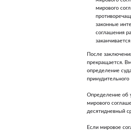
мирового согл
мирового согл
противоречащ
законные инте
соглашения ра
заканчивается
После заключения
прекращается. Вм
определение суд
принудительного 
Определение об 
мирового соглаш
десятидневный ср
Если мировое сог