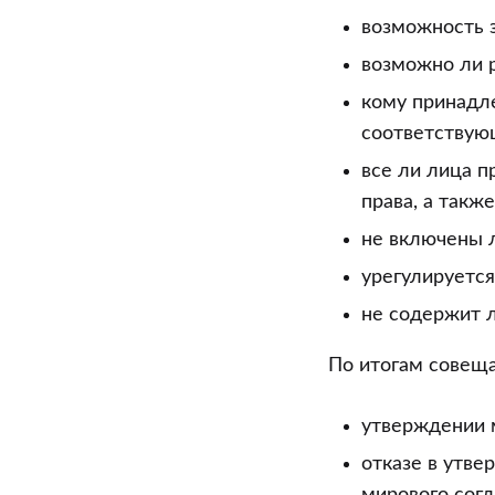
возможность 
возможно ли 
кому принадле
соответствую
все ли лица п
права, а такж
не включены л
урегулируетс
не содержит л
По итогам совеща
утверждении 
отказе в утве