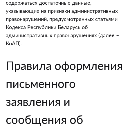
правонарушениях:
содержаться достаточные данные,
общие
указывающие на признаки административных
правила
правонарушений, предусмотренных статьями
оформления
Кодекса Республики Беларусь об
и
административных правонарушениях (далее –
подачи
КоАП).
Правила оформления
письменного
заявления и
сообщения об