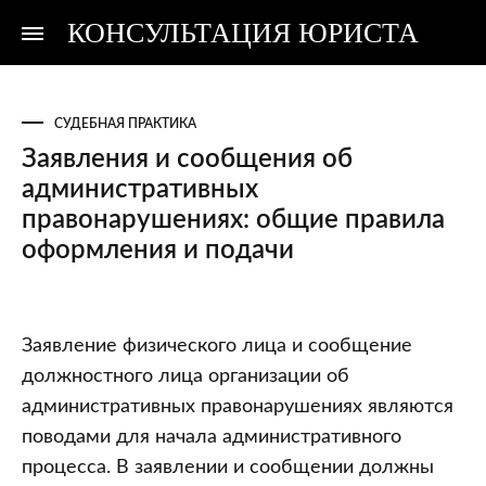
КОНСУЛЬТАЦИЯ ЮРИСТА
Консультация
Консультация
юриста
юриста
СУДЕБНАЯ ПРАКТИКА
Заявления и сообщения об
административных
правонарушениях: общие правила
оформления и подачи
Заявления
Заявление физического лица и сообщение
и
должностного лица организации об
сообщения
административных правонарушениях являются
об
поводами для начала административного
административных
процесса. В заявлении и сообщении должны