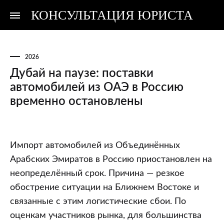
КОНСУЛЬТАЦИЯ ЮРИСТА
Консультация
Консультация
юриста
юриста
2026
Дубай на паузе: поставки
автомобилей из ОАЭ в Россию
временно остановлены
Дубай
Импорт автомобилей из Объединённых
на
Арабских Эмиратов в Россию приостановлен на
паузе:
неопределённый срок. Причина — резкое
поставки
обострение ситуации на Ближнем Востоке и
автомобилей
связанные с этим логистические сбои. По
из
оценкам участников рынка, для большинства