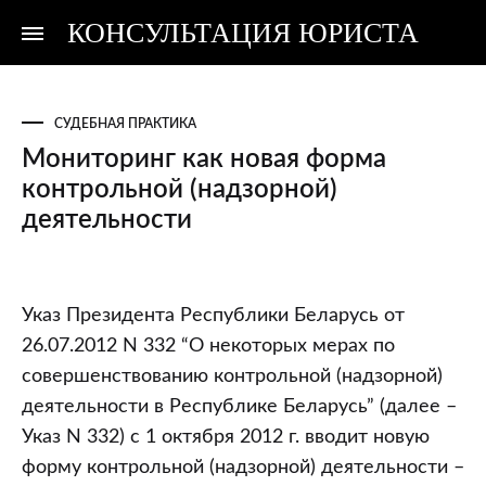
КОНСУЛЬТАЦИЯ ЮРИСТА
Консультация
Консультация
юриста
юриста
СУДЕБНАЯ ПРАКТИКА
Мониторинг как новая форма
контрольной (надзорной)
деятельности
Мониторинг
Указ Президента Республики Беларусь от
как
26.07.2012 N 332 “О некоторых мерах по
новая
совершенствованию контрольной (надзорной)
форма
деятельности в Республике Беларусь” (далее –
контрольной
Указ N 332) с 1 октября 2012 г. вводит новую
(надзорной)
форму контрольной (надзорной) деятельности –