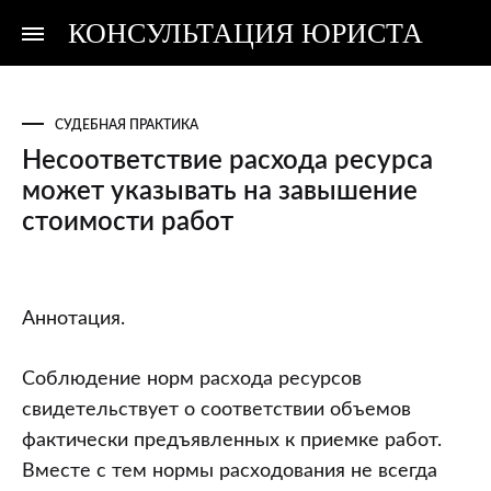
КОНСУЛЬТАЦИЯ ЮРИСТА
Консультация
Консультация
юриста
юриста
СУДЕБНАЯ ПРАКТИКА
Несоответствие расхода ресурса
может указывать на завышение
стоимости работ
Несоответствие
Аннотация.
расхода
ресурса
Соблюдение норм расхода ресурсов
может
свидетельствует о соответствии объемов
указывать
фактически предъявленных к приемке работ.
на
Вместе с тем нормы расходования не всегда