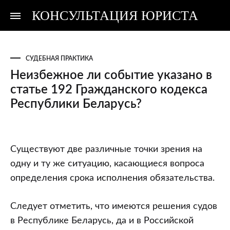
КОНСУЛЬТАЦИЯ ЮРИСТА
Консультация
Консультация
юриста
юриста
СУДЕБНАЯ ПРАКТИКА
Неизбежное ли событие указано в
статье 192 Гражданского кодекса
Республики Беларусь?
Неизбежное
Существуют две различные точки зрения на
ли
одну и ту же ситуацию, касающиеся вопроса
событие
определения срока исполнения обязательства.
указано
в
Следует отметить, что имеются решения судов
статье
в Республике Беларусь, да и в Российской