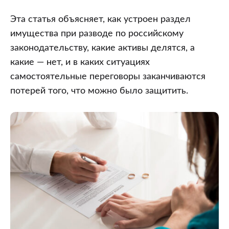
знать
и
Эта статья объясняет, как устроен раздел
когда
имущества при разводе по российскому
без
законодательству, какие активы делятся, а
юриста
какие — нет, и в каких ситуациях
не
самостоятельные переговоры заканчиваются
обойтись
потерей того, что можно было защитить.