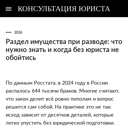
КОНСУЛЬТАЦИЯ ЮРИСТА
Консультация
Консультация
юриста
юриста
2026
Раздел имущества при разводе: что
нужно знать и когда без юриста не
обойтись
Раздел
По данным Росстата, в 2024 году в России
имущества
распалось 644 тысячи браков. Многие считают,
при
что закон делит всё ровно пополам и вопрос
разводе:
решится сам собой. На практике это не так:
что
исход зависит от десятков деталей, которые
нужно
легко упустить без юридической подготовки.