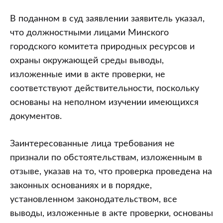
предметом
судебного
В поданном в суд заявлении заявитель указал,
разбирательства
что должностными лицами Минского
при
городского комитета природных ресурсов и
обжаловании
охраны окружающей среды выводы,
их
изложенные ими в акте проверки, не
действий
соответствуют действительности, поскольку
основаны на неполном изучении имеющихся
документов.
Заинтересованные лица требования не
признали по обстоятельствам, изложенным в
отзыве, указав на то, что проверка проведена на
законных основаниях и в порядке,
установленном законодательством, все
выводы, изложенные в акте проверки, основаны