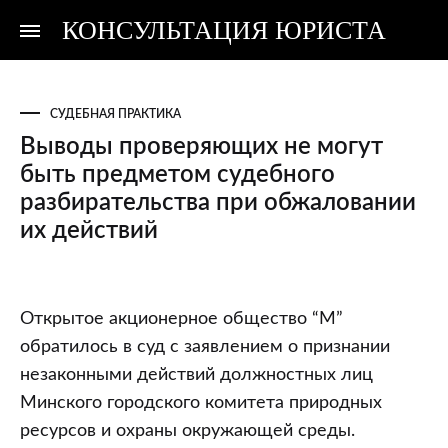
КОНСУЛЬТАЦИЯ ЮРИСТА
Консультация
Консультация
юриста
юриста
СУДЕБНАЯ ПРАКТИКА
Выводы проверяющих не могут
быть предметом судебного
разбирательства при обжаловании
их действий
Выводы
Открытое акционерное общество “М”
проверяющих
обратилось в суд с заявлением о признании
не
незаконными действий должностных лиц
могут
Минского городского комитета природных
быть
ресурсов и охраны окружающей среды.