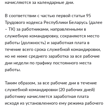
рабочие
начисляются за календарные дни.
дни
месяца
В соответствии с частью первой статьи 95
(20
Трудового кодекса Республики Беларусь (далее
рабочих
– ТК) за работниками, направленными в
дней)
служебную командировку, сохраняются место
находился
работы (должность) и заработная плата в
в
течение всего срока служебной командировки,
служебной
но не ниже среднего заработка за все рабочие
командировке
дни недели по графику постоянного места
в
работы.
пределах
Республики
Таким образом, за все рабочие дни в течение
Беларусь.
служебной командировки (20 рабочих дней)
Как
работнику начисляется заработная плата
следует
исходя из установленного ему режима рабочего