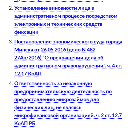
Установление виновности лица в
административном процессе посредством
электронных и технических средств
фиксации
Постановление экономического суда города
Минска от 26.05.2016 (дело N 482-
27Ап/2016) “О прекращении дела об
административном правонарушении”. ч. 4 ст.
12.17 КоАП
Ответственность за незаконную
предпринимательскую деятельность по
предоставлению микрозаймов для
физических лиц, не являясь
микрофинансовой организацией. ч. 2 ст. 12.7
КоАП РБ