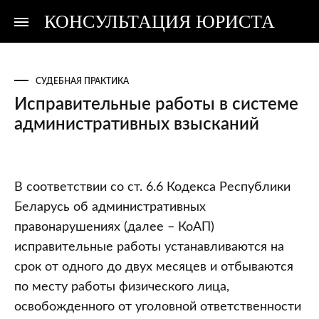
КОНСУЛЬТАЦИЯ ЮРИСТА
Консультация
Консультация
юриста
юриста
СУДЕБНАЯ ПРАКТИКА
Исправительные работы в системе
административных взысканий
Исправительные
В соответствии со ст. 6.6 Кодекса Республики
работы
Беларусь об административных
в
правонарушениях (далее – КоАП)
системе
исправительные работы устанавливаются на
административных
срок от одного до двух месяцев и отбываются
взысканий
по месту работы физического лица,
освобожденного от уголовной ответственности