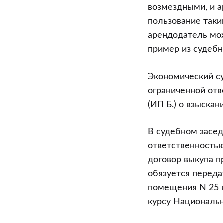
выкупленног
возмездными, и а
права
пользование таки
аренды
арендодатель мож
пример из судебн
Экономический су
ограниченной отв
(ИП Б.) о взыскан
В судебном засед
ответственностью
договор выкупа п
обязуется переда
помещения N 25 в
курсу Национальн