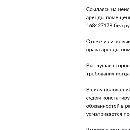
Ссылаясь на неис
аренды помещения
168427178 бел.ру
Ответчик исковые
права аренды пом
Выслушав стороны
требования истца
В силу положений
судом констатиру
обязанностей в р
усматривается п