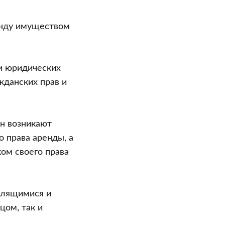
енду имуществом
 и юридических
жданских прав и
он возникают
о права аренды, а
ом своего права
 длящимися и
цом, так и