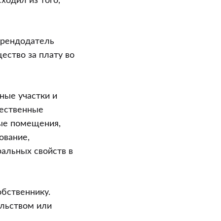
ходил из того,
 арендодатель
ество за плату во
ьные участки и
щественные
ные помещения,
ование,
ральных свойств в
обственнику.
ельством или