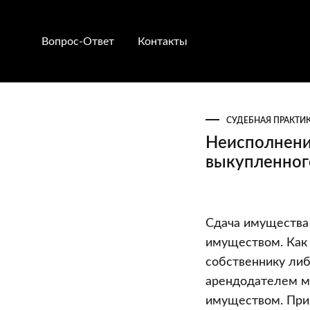
Вопрос-Ответ
Контакты
СУДЕБНАЯ ПРАКТИ
Неисполнени
выкупленног
Неисполнен
Сдача имущества
ответчиком
имуществом. Как 
обязательств
собственнику либ
по
арендодателем мо
оплате
имуществом. При