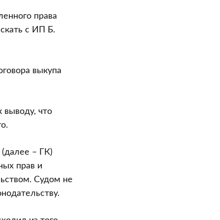
ленного права
скать с ИП Б.
оговора выкупа
 выводу, что
о.
(далее – ГК)
ных прав и
ьством. Судом не
нодательству.