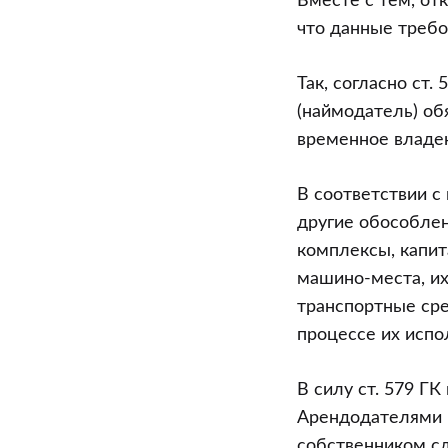
Вместе с тем, от
что данные треб
Так, согласно ст
(наймодатель) об
временное владен
В соответствии с 
другие обособле
комплексы, капит
машино-места, их
транспортные сре
процессе их испо
В силу ст. 579 Г
Арендодателями 
собственником сд