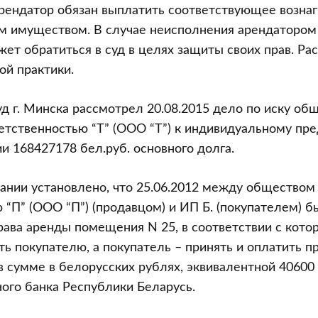
о
рендатор обязан выплатить соответствующее возна
м имуществом. В случае неисполнения арендатором
ет обратиться в суд в целях защиты своих прав. Р
ой практики.
д г. Минска рассмотрел 20.08.2015 дело по иску общ
етственностью “Т” (ООО “Т”) к индивидуальному пр
ии 168427178 бел.руб. основного долга.
ании установлено, что 25.06.2012 между обществом
 “П” (ООО “П”) (продавцом) и ИП Б. (покупателем) 
рава аренды помещения N 25, в соответствии с кот
ть покупателю, а покупатель – принять и оплатить п
 сумме в белорусских рублях, эквивалентной 40600
ого банка Республики Беларусь.