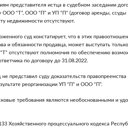
иям представителя истца в судебном заседании дог
ООО “Т”, ООО “П” и УП “П” (договор аренды, ссуды и 
ту недвижимости отсутствуют.
оженного суд констатирует, что в этих правоотноше
а и обязанности продавца, может выступать только
 “Т” отсутствуют полномочия по обеспечению возмо
тветчика по договору до 31.08.2022.
ц не представил суду доказательств правопреемства 
езультате реорганизации УП “П” и ООО “П”.
сковые требования являются необоснованными и уд
 133 Хозяйственного процессуального кодекса Респу