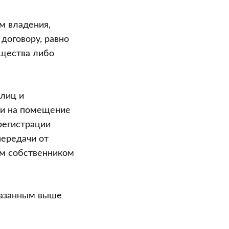
м владения,
договору, равно
ущества либо
 лиц и
ти на помещение
регистрации
передачи от
им собственником
казанным выше