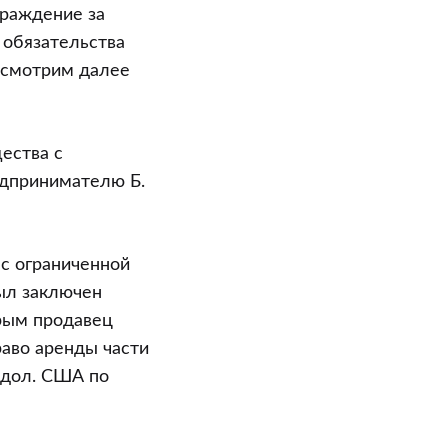
граждение за
 обязательства
ассмотрим далее
ества с
едпринимателю Б.
 с ограниченной
был заключен
орым продавец
раво аренды части
 дол. США по