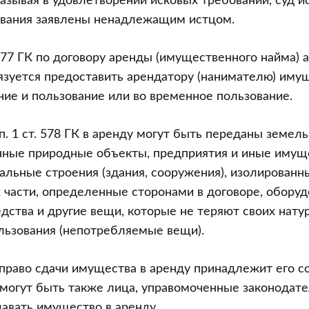
казывая в удовлетворении исковых требований, суд ис
ования заявлены ненадлежащим истцом.
. 577 ГК по договору аренды (имущественного найма)
язуется предоставить арендатору (нанимателю) имущ
ие и пользование или во временное пользование.
п. 1 ст. 578 ГК в аренду могут быть переданы земел
нные природные объекты, предприятия и иные иму
альные строения (здания, сооружения), изолирован
 части, определенные сторонами в договоре, оборуд
дства и другие вещи, которые не теряют своих нату
льзования (непотребляемые вещи).
К право сдачи имущества в аренду принадлежит его с
могут быть также лица, управомоченные законодат
авать имущество в аренду.