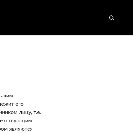
таким
лежит его
ником лицу, т.е.
тветствующим
ром являются