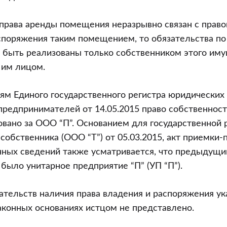
права аренды помещения неразрывно связан с право
споряжения таким помещением, то обязательства по 
ут быть реализованы только собственником этого им
им лицом.
ям Единого государственного регистра юридических
предпринимателей от 14.05.2015 право собственнос
овано за ООО “П”. Основанием для государственной 
собственника (ООО “Т”) от 05.03.2015, акт приемки-
анных сведений также усматривается, что предыдущ
было унитарное предприятие “П” (УП “П”).
ательств наличия права владения и распоряжения у
конных основаниях истцом не представлено.