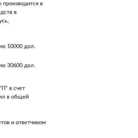
ы производится в
дств в
усь,
ую 10000 дол.
ую 30600 дол.
П” в счет
ил в общей
тов и ответчиком