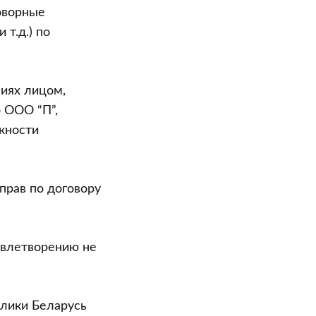
оворные
т.д.) по
ниях лицом,
 ООО “П”,
жности
прав по договору
овлетворению не
блики Беларусь