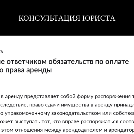
КОНСУЛЬТАЦИЯ ЮРИСТА
Консультация
Консультация
юриста
юриста
КА
е ответчиком обязательств по оплате
о права аренды
ие
 в аренду представляет собой форму распоряжения 
следствие, право сдачи имущества в аренду принад
о управомоченному законодательством или собствен
жет выступать тот, кто вправе распоряжаться соо
 этом отношения между арендодателем и арендато