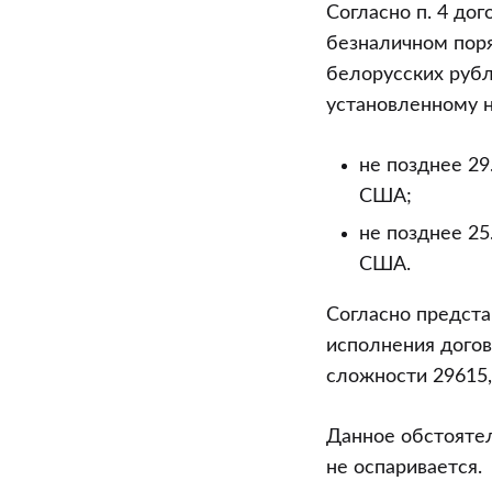
Согласно п. 4 до
безналичном поря
белорусских рубл
установленному н
не позднее 29
США;
не позднее 25
США.
Согласно предста
исполнения дого
сложности 29615,
Данное обстоятел
не оспаривается.