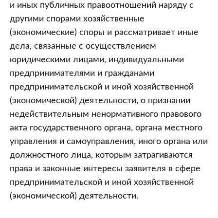
административной
и иных публичных правоотношений наряду с
ответственности
другими спорами хозяйственные
по
(экономические) споры и рассматривает иные
ч.
дела, связанные с осуществлением
1
юридическими лицами, индивидуальными
ст.
предпринимателями и гражданами
13.6
предпринимательской и иной хозяйственной
Кодекса
(экономической) деятельности, о признании
Республики
недействительным ненормативного правового
Беларусь
акта государственного органа, органа местного
об
управления и самоуправления, иного органа или
административных
должностного лица, которым затрагиваются
правонарушениях
права и законные интересы заявителя в сфере
предпринимательской и иной хозяйственной
(экономической) деятельности.