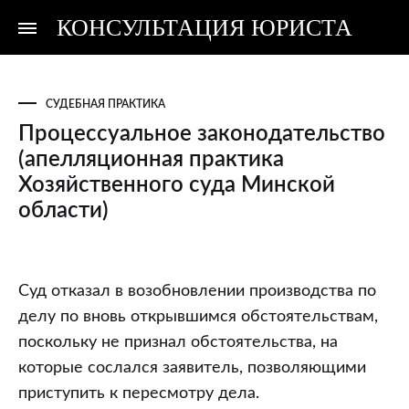
КОНСУЛЬТАЦИЯ ЮРИСТА
Консультация
Консультация
юриста
юриста
СУДЕБНАЯ ПРАКТИКА
Процессуальное законодательство
(апелляционная практика
Хозяйственного суда Минской
области)
Процессуальное
Суд отказал в возобновлении производства по
законодательство
делу по вновь открывшимся обстоятельствам,
(апелляционная
поскольку не признал обстоятельства, на
практика
которые сослался заявитель, позволяющими
Хозяйственного
приступить к пересмотру дела.