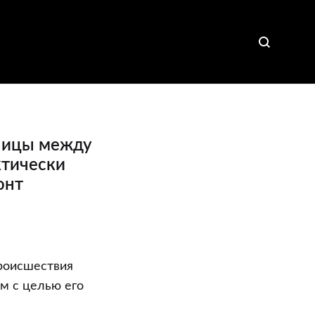
зницы между
ктически
онт
происшествия
ом с целью его