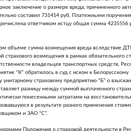
рное заключение о размере вреда, причиненного ав
ельно составил 731414 руб. Платежными поручения
перечислена ответчиком истцу общая сумма 4235556 р
ном объеме сумма возмещения вреда вследствие ДТ
 страхового возмещения в рамках обязательного с
тственности владельцев транспортных средств, Рес
иятие “К” обратилось в суд с иском к Белорусскому
 унитарному страховому предприятию “Б” о взыскан
тавляет разницу между суммой выплаченного страх
ктически понесенными затратами на восстановител
зовавшуюся в результате разного применения стоим
овщиком и ЗАО “С”.
 нормами Положения о страховой деятельности в Ре