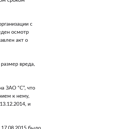
вом сроком
организации с
еден осмотр
авлен акт о
размер вреда,
а ЗАО “С”, что
ием к нему,
3.12.2014, и
 17.08.2015 было