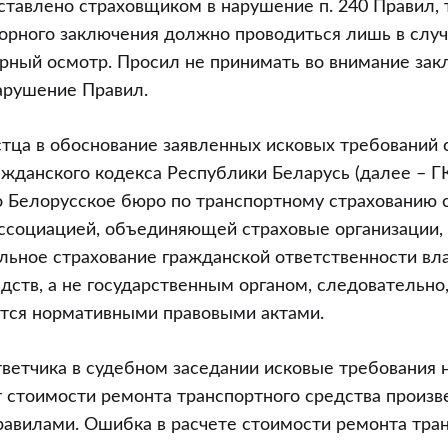
ставлено страховщиком в нарушение п. 240 Правил, 
орного заключения должно проводиться лишь в случа
рный осмотр. Просил не принимать во внимание зак
арушение Правил.
тца в обоснование заявленных исковых требований со
Гражданского кодекса Республики Беларусь (далее – Г
то Белорусское бюро по транспортному страхованию 
ассоциацией, объединяющей страховые организации,
льное страхование гражданской ответственности вл
дств, а не государственным органом, следовательно
ются нормативными правовыми актами.
ветчика в судебном заседании исковые требования н
ет стоимости ремонта транспортного средства произв
равилами. Ошибка в расчете стоимости ремонта тра