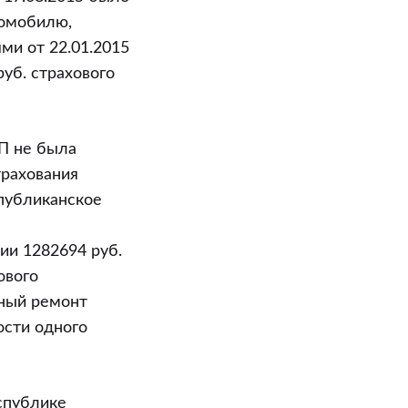
томобилю,
ми от 22.01.2015
уб. страхового
П не была
трахования
публиканское
ии 1282694 руб.
ового
ьный ремонт
ости одного
спублике