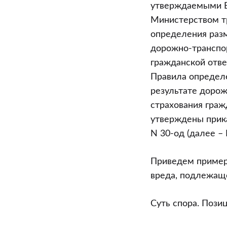
ремонт
утверждаемыми Б
автомобиля
Министерством т
определения разм
дорожно-транспор
гражданской отве
Правила определе
результате дорож
страхования граж
утверждены прика
N 30-од (далее – 
Приведем пример
вреда, подлежащ
Суть спора. Пози