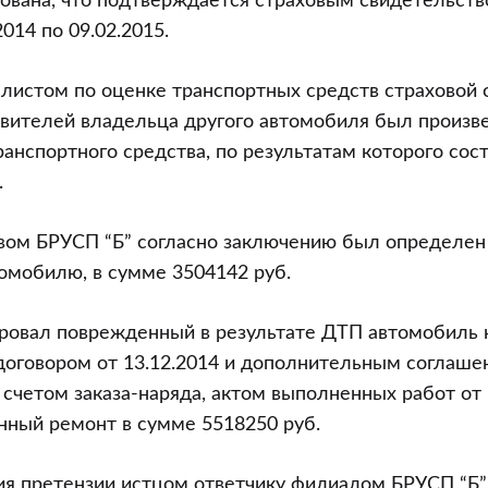
ована, что подтверждается страховым свидетельст
2014 по 09.02.2015.
алистом по оценке транспортных средств страховой 
авителей владельца другого автомобиля был произв
анспортного средства, по результатам которого сост
.
вом БРУСП “Б” согласно заключению был определен 
омобилю, в сумме 3504142 руб.
овал поврежденный в результате ДТП автомобиль н
оговором от 13.12.2014 и дополнительным соглашен
 счетом заказа-наряда, актом выполненных работ от 1
нный ремонт в сумме 5518250 руб.
я претензии истцом ответчику филиалом БРУСП “Б”