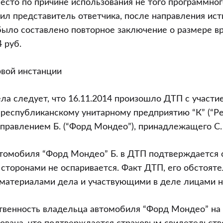
есто по причине использования не того программног
нил представитель ответчика, после направления ис
было составлено повторное заключение о размере вр
 руб.
рвой инстанции
ла следует, что 16.11.2014 произошло ДТП с участи
еспубликанскому унитарному предприятию “К” (“Рен
правлением Б. (“Форд Мондео”), принадлежащего С.
томобиля “Форд Мондео” Б. в ДТП подтверждается 
 сторонами не оспаривается. Факт ДТП, его обстояте
материалами дела и участвующими в деле лицами н
ственность владельца автомобиля “Форд Мондео” н