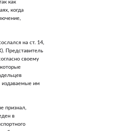
так как
ях, когда
лючение,
слался на ст. 14,
К). Представитель
согласно своему
 которые
адельцев
, издаваемые им
е признал,
еден в
нспортного