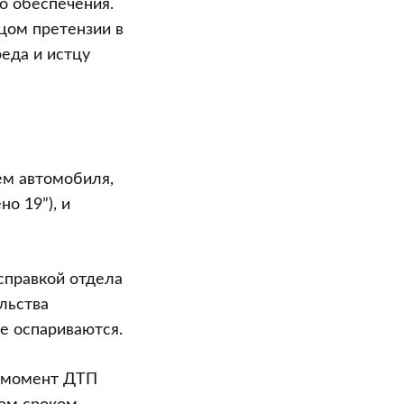
о обеспечения.
тцом претензии в
еда и истцу
ем автомобиля,
о 19”), и
справкой отдела
льства
е оспариваются.
а момент ДТП