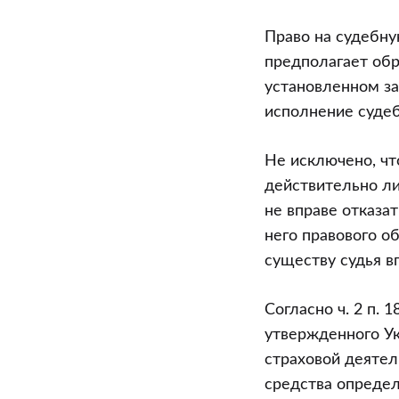
взыскании
вреда,
Право на судебну
состоящего
предполагает обр
из
установленном за
разницы
исполнение суде
между
суммой
Не исключено, чт
выплаченног
действительно ли
страхового
не вправе отказат
возмещения
него правового о
и
существу судья в
фактически
понесенным
Согласно ч. 2 п.
затратами
утвержденного Ук
на
страховой деятел
восстановит
средства определ