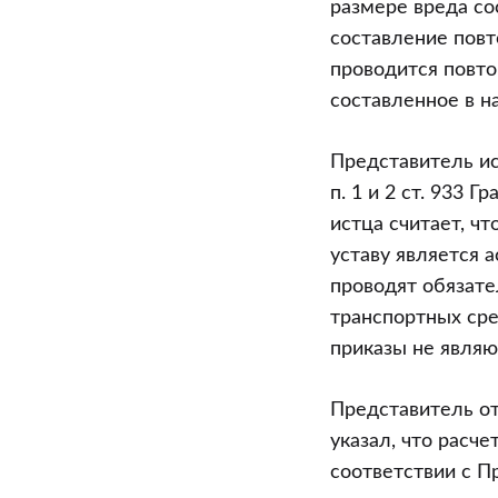
размере вреда со
составление повт
проводится повто
составленное в н
Представитель ис
п. 1 и 2 ст. 933 
истца считает, ч
уставу является 
проводят обязате
транспортных сре
приказы не явля
Представитель от
указал, что расч
соответствии с П