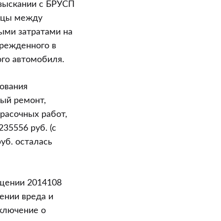
взыскании с БРУСП
ницы между
ыми затратами на
режденного в
ого автомобиля.
ования
ный ремонт,
расочных работ,
35556 руб. (с
уб. осталась
ещении 2014108
ении вреда и
аключение о