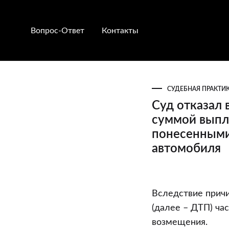
Вопрос-Ответ
Контакты
СУДЕБНАЯ ПРАКТИ
Суд отказал 
суммой выпл
понесенными
автомобиля
Суд
Вследствие причи
отказал
(далее – ДТП) ча
во
возмещения.