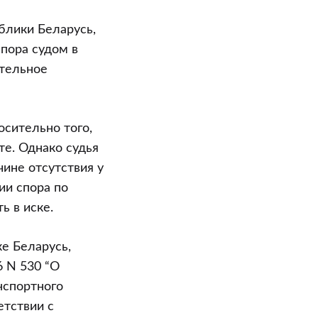
блики Беларусь,
пора судом в
ительное
осительно того,
те. Однако судья
чине отсутствия у
ии спора по
ь в иске.
ке Беларусь,
6 N 530 “О
нспортного
етствии с