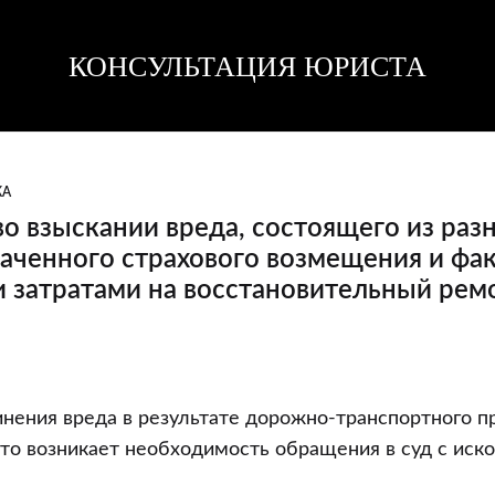
КОНСУЛЬТАЦИЯ ЮРИСТА
Консультация
Консультация
юриста
юриста
КА
во взыскании вреда, состоящего из ра
аченного страхового возмещения и фа
 затратами на восстановительный рем
нения вреда в результате дорожно-транспортного 
сто возникает необходимость обращения в суд с иск