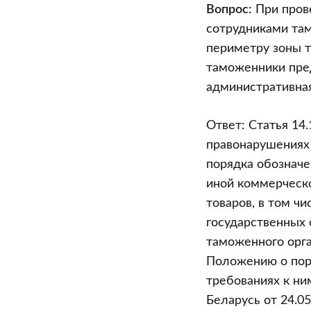
администрат
Вопрос:
При пров
ответственн
сотрудниками там
при
периметру зоны т
осуществлен
таможенники пре
внешнеэкон
административная
деятельност
Ответ: Статья 14
правонарушениях 
порядка обозначе
иной коммерческ
товаров, в том ч
государственных 
таможенного орга
Положению о поря
требованиях к н
Беларусь от 24.0