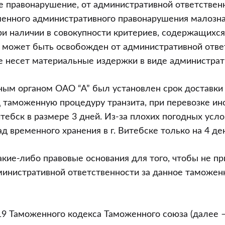
 правонарушение, от административной ответственн
шенного административного правонарушения малозн
ри наличии в совокупности критериев, содержащихся
 может быть освобожден от административной ответ
е несет материальные издержки в виде администра
м органом ОАО “А” был установлен срок доставки 
таможенную процедуру транзита, при перевозке ин
 Витебск в размере 3 дней. Из-за плохих погодных усл
д временного хранения в г. Витебске только на 4 де
кие-либо правовые основания для того, чтобы не пр
министративной ответственности за данное таможен
19 Таможенного кодекса Таможенного союза (далее –