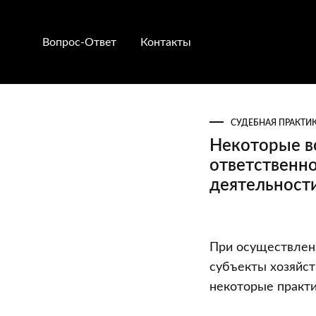
Вопрос-Ответ
Контакты
СУДЕБНАЯ ПРАКТИ
Некоторые в
ответственн
деятельност
Некоторые
При осуществлени
вопросы
субъекты хозяйс
привлечения
некоторые практи
к