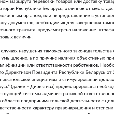
ом маршрута перевозки товаров или доставку товар
тории Республики Беларусь, отличное от места дос
моженным органом, или непредставление в установ
ану документов, необходимых для завершения там
енного транзита, предусмотрено наложение штрафа 
азовых величин.
х случаях нарушения таможенного законодательства
 умышленно, а по причине наличия объективных пр
алификации или ответственности работников. Необ
что Директивой Президента Республики Беларусь от 3
нимательской инициативы и стимулировании делово
усь” (далее – Директива) продекларирована необхо
ствующей системы административной ответственнос
в области предпринимательской деятельности с цел
ветственности характеру правонарушения и степени