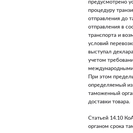
предусмотрено у
процедуру транзи
отправления до т
отправления в со
транспорта и воз
условий перевозк
выступал деклара
учетом требовани
международными д
При этом предель
определяемый из 
таможенный орган
доставки товара.
Статьей 14.10 К
органом срока т