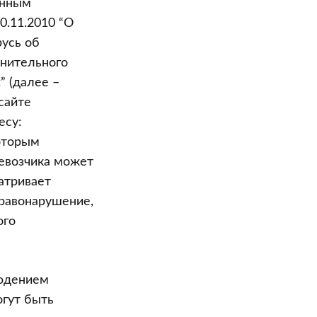
енным
.11.2010 “О
русь об
лнительного
 (далее –
сайте
есу:
которым
ревозчика может
атривает
равонарушение,
ого
людением
огут быть