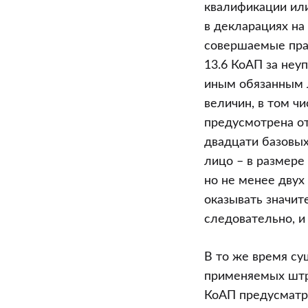
квалификации ил
в декларациях на
совершаемые прав
13.6 КоАП за неу
иным обязанным 
величин, в том 
предусмотрена от
двадцати базовых
лицо – в размере
но не менее двух
оказывать значит
следовательно, и
В то же время с
применяемых штра
КоАП предусматр