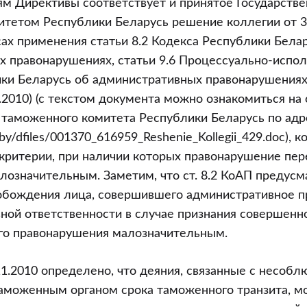
ям Директивы соответствует и принятое Государств
тетом Республики Беларусь решение коллегии от 30
ах применения статьи 8.2 Кодекса Республики Бела
 правонарушениях, статьи 9.6 Процессуально-испо
ки Беларусь об административных правонарушениях”
.2010) (с текстом документа можно ознакомиться на 
 таможенного комитета Республики Беларусь по адр
v.by/dfiles/001370_616959_Reshenie_Kollegii_429.doc), 
критерии, при наличии которых правонарушение пе
лозначительным. Заметим, что ст. 8.2 КоАП предусм
обождения лица, совершившего административное п
ной ответственности в случае признания совершенн
го правонарушения малозначительным.
1.2010 определено, что деяния, связанные с несоб
аможенным органом срока таможенного транзита, м