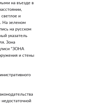
ыми на въезде в
расстоянии,
 светлое и
и. На зеленом
пись на русском
ый указатель
я. Зона
дписи “ЗОНА
ружения и стены
инистративного
законодательства
е недостаточной