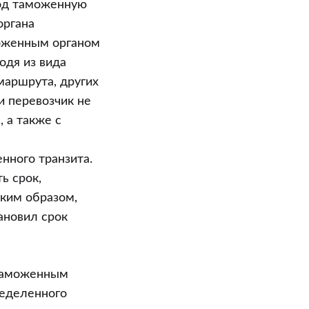
под таможенную
органа
моженным органом
одя из вида
маршрута, других
и перевозчик не
 а также с
нного транзита.
ь срок,
аким образом,
ановил срок
 таможенным
ределенного