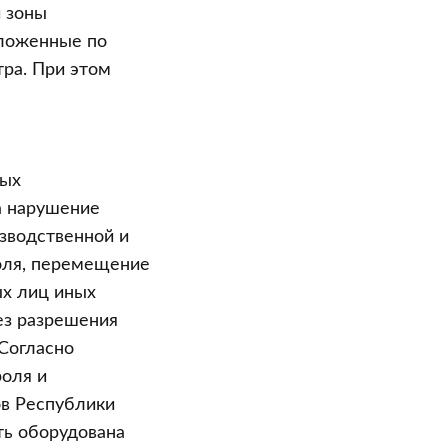
 зоны
оложенные по
ра. При этом
ных
а нарушение
зводственной и
оля, перемещение
ых лиц иных
ез разрешения
 Согласно
роля и
ов Республики
ть оборудована