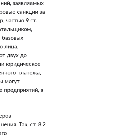
ний, заявляемых
ровые санкции за
 частью 9 ст.
лательщиком,
 базовых
о лица,
от двух до
ли юридическое
енного платежа,
ы могут
е предприятий, а
еров
ия. Так, ст. 8.2
его