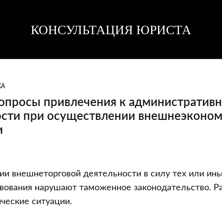
КОНСУЛЬТАЦИЯ ЮРИСТА
Консультация
Консультация
юриста
юриста
КА
опросы привлечения к административ
ости при осуществлении внешнеэконо
и
и внешнеторговой деятельности в силу тех или ин
твования нарушают таможенное законодательство. 
ческие ситуации.