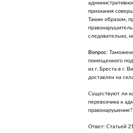
административное
признания совер
Таким образом, п
правонарушитель
следовательно, н
Вопрос:
Таможенны
помещенного под 
из г. Бреста в г.
доставлен на скла
Существуют ли ка
перевозчика к ад
правонарушение?
Ответ: Статьей 2