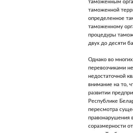
таможенным орган
таможенной терри
определенное та
таможенному орг
процедуры тамож
двух до десяти б
Однако во многи
перевозчиками не
недостаточной кв
внимание на то, 
развитии предпри
Республике Белар
пересмотра суще
правонарушения 
соразмерности от