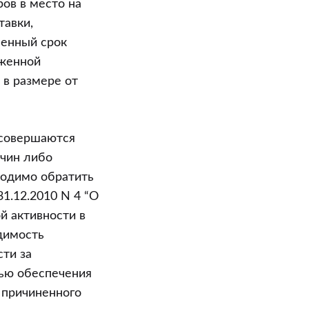
ов в место на
тавки,
ленный срок
оженной
в размере от
 совершаются
ичин либо
ходимо обратить
1.12.2010 N 4 “О
й активности в
димость
ти за
ью обеспечения
 причиненного