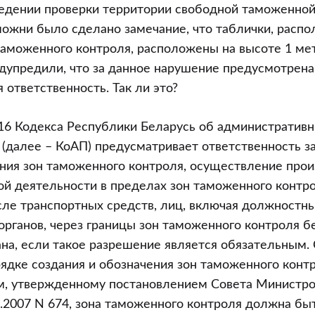
ивной
едении проверки территории свободной таможенной
ости
ожни было сделано замечание, что таблички, расп
аможенного контроля, расположены на высоте 1 мет
ии
дупредили, что за данное нарушение предусмотрена
омической
 ответственность. Так ли это?
и
.16 Кодекса Республики Беларусь об административ
(далее – КоАП) предусматривает ответственность з
ния зон таможенного контроля, осуществление прои
ой деятельности в пределах зон таможенного контр
исле транспортных средств, лиц, включая должностн
органов, через границы зон таможенного контроля б
на, если такое разрешение является обязательным.
дке создания и обозначения зон таможенного конт
им, утвержденному постановлением Совета Министр
5.2007 N 674, зона таможенного контроля должна бы