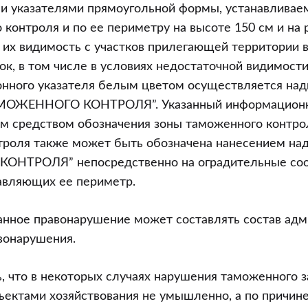
 указателями прямоугольной формы, устанавливаем
 контроля и по ее периметру на высоте 150 см и на 
х видимость с участков прилегающей территории в
ок, в том числе в условиях недостаточной видимост
нного указателя белым цветом осуществляется над
АМОЖЕННОГО КОНТРОЛЯ”. Указанный информационн
м средством обозначения зоны таможенного контрол
троля также может быть обозначена нанесением на
НТРОЛЯ” непосредственно на оградительные соо
авляющих ее периметр.
анное правонарушение может составлять состав адм
вонарушения.
, что в некоторых случаях нарушения таможенного 
ектами хозяйствования не умышленно, а по причин