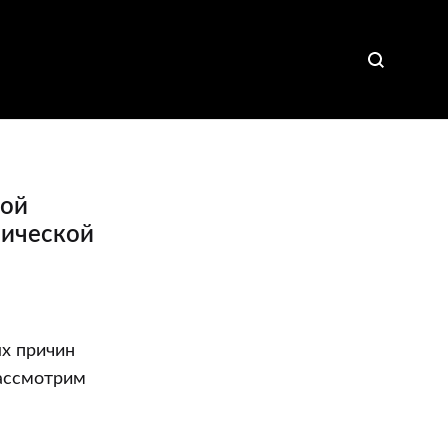
ной
мической
ых причин
Рассмотрим