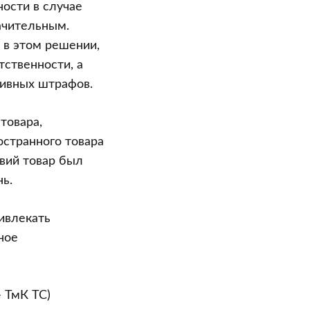
ости в случае
ачительным.
 в этом решении,
ственности, а
тивных штрафов.
товара,
остранного товара
овий товар был
нь.
ивлекать
ное
 ТмК ТС)