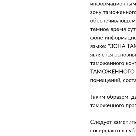
информационными
зону таможенного
обеспечивающем и
темное время сут
фоне информацио
языке: “ЗОНА Т
является основны
таможенного кон
ТАМОЖЕННОГО КО
помещений, сост
Таким образом, д
таможенного пра
Следует заметить
совершаются субъ