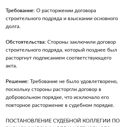
экономическим
делам
Требование:
О расторжении договора
Верховного
строительного подряда и взыскании основного
Суда
долга.
Республики
Беларусь
Обстоятельства:
Стороны заключили договор
от
строительного подряда, который позднее был
08.01.2015
расторгнут подписанием соответствующего
(дело
акта.
N
421-
Решение:
Требование не было удовлетворено,
22/2013/3/1247К)
поскольку стороны расторгли договор в
добровольном порядке, что исключало его
повторное расторжение в судебном порядке.
ПОСТАНОВЛЕНИЕ СУДЕБНОЙ КОЛЛЕГИИ ПО