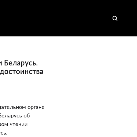
 Беларусь.
 достоинства
дательном органе
Беларусь об
ром чтении
сь.