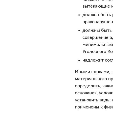
вытекающие и
должен быть 
правонарушени
должны быть 
совершение а
минимальными
Уголовного Ко
надлежит сог
Иными словами, 
материального пр
определить, каки
основания, услов
установить виды 
применены к физ