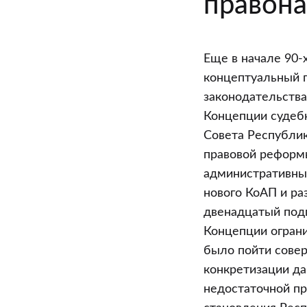
правон
Еще в начале 90-
концептуальный 
законодательства
Концепции судеб
Совета Республик
правовой реформы
административны
нового КоАП и ра
двенадцатый подп
Концепции огран
было пойти совер
конкретизации да
недостаточной пр