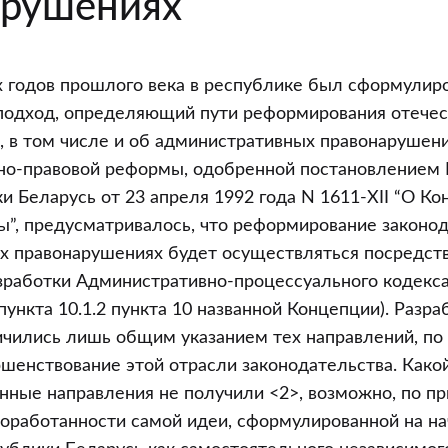
арушениях
х годов прошлого века в республике был сформулир
подход, определяющий пути реформирования отечес
, в том числе и об административных правонарушения
но-правовой реформы, одобренной постановлением 
и Беларусь от 23 апреля 1992 года N 1611-XII “О К
”, предусматривалось, что реформирование законод
х правонарушениях будет осуществляться посредст
зработки Административно-процессуального кодекса 
ункта 10.1.2 пункта 10 названной Концепции). Разра
ичились лишь общим указанием тех направлений, п
шенствование этой отрасли законодательства. Како
нные направления не получили <2>, возможно, по п
оработанности самой идеи, сформулированной на н