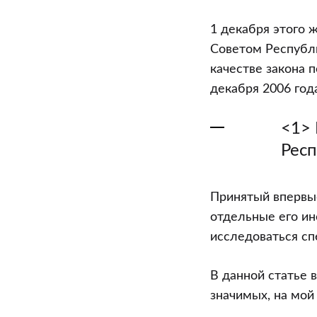
Беларусь.
Об
1 декабря этого 
администрат
Советом Республи
правонаруше
качестве закона 
2006
декабря 2006 года
года:
достоинства
<1> 
и
Респ
упущения
Принятый впервые
отдельные его ин
исследоваться сп
В данной статье 
значимых, на мой