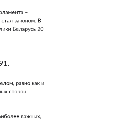
рламента –
стал законом. В
лики Беларусь 20
91.
елом, равно как и
ных сторон
аиболее важных,