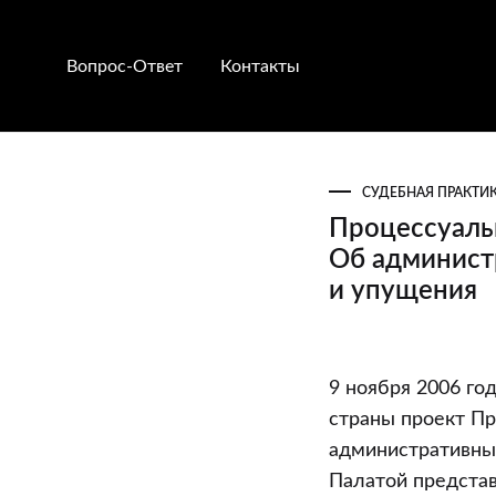
Вопрос-Ответ
Контакты
СУДЕБНАЯ ПРАКТИ
Процессуаль
Об админист
и упущения
Процессуаль
9 ноября 2006 го
исполнитель
страны проект Пр
кодекс
административны
Республики
Палатой предста