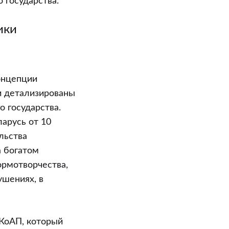
 государства.
ики
онцепции
и детализированы
 государства.
арусь от 10
льства
а богатом
ормотворчества,
ушениях, в
 КоАП, который