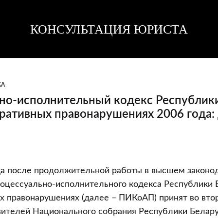
КОНСУЛЬТАЦИЯ ЮРИСТА
Консультация
Консультация
юриста
юриста
КА
но-исполнительный кодекс Республики
ративных правонарушениях 2006 года:
но-
да после продолжительной работы в высшем законо
ный
оцессуально-исполнительного кодекса Республики 
х правонарушениях (далее – ПИКоАП) принят во вто
вителей Национального собрания Республики Белару