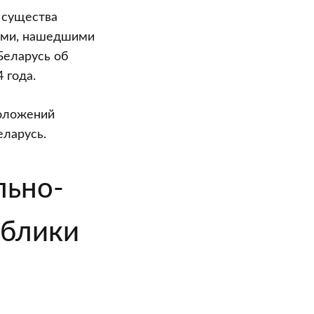
 существа
иями, нашедшими
Беларусь об
 года.
положений
ларусь.
льно-
ублики