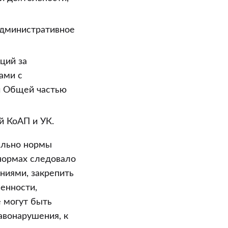
административное
ций за
ами с
и Общей частью
й КоАП и УК.
ельно нормы
нормах следовало
ниями, закрепить
енности,
 могут быть
вонарушения, к