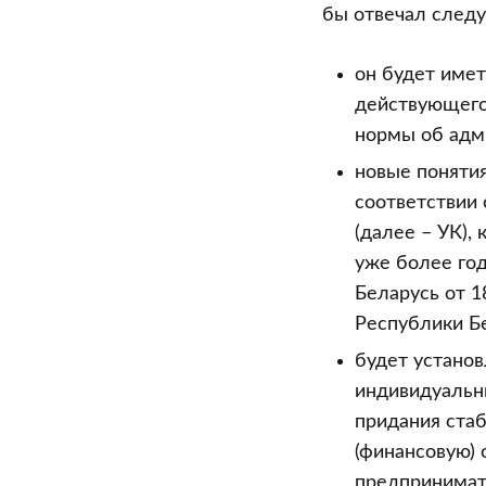
бы отвечал след
он будет имет
действующего
нормы об адм
новые поняти
соответствии 
(далее – УК),
уже более год
Беларусь от 1
Республики Бе
будет устано
индивидуальн
придания ста
(финансовую)
предпринимат