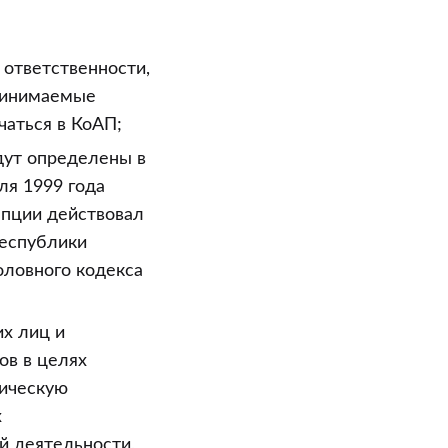
 ответственности,
принимаемые
аться в КоАП;
дут определены в
ля 1999 года
епции действовал
Республики
оловного кодекса
х лиц и
ов в целях
мическую
х
й деятельности,