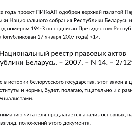
же года проект ПИКоАП одобрен верхней палатой Па
ивных
ки Национального собрания Республики Беларусь и 
ниях
под номером 194-З он подписан Президентом Респуб
 (опубликован 17 января 2007 года) <1>.
Национальный реестр правовых актов
ублики Беларусь. – 2007. – N 14. – 2/12
 в истории белорусского государства, этот закон в ц
ституты и нормы, будет, полагаю, тщательно и с раз
ециалистами.
вниманию читателя предлагается анализ основных, н
 взгляд, положений этого документа.