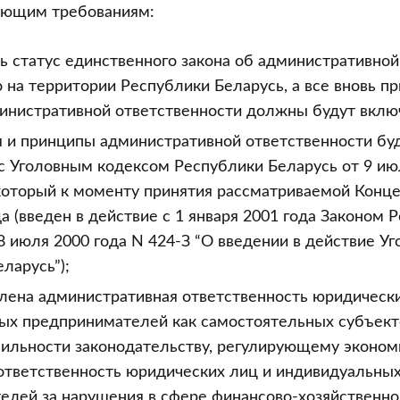
ующим требованиям:
ь статус единственного закона об административной
 на территории Республики Беларусь, а все вновь 
инистративной ответственности должны будут включ
я и принципы административной ответственности бу
с Уголовным кодексом Республики Беларусь от 9 ию
 который к моменту принятия рассматриваемой Конц
а (введен в действие с 1 января 2001 года Законом 
8 июля 2000 года N 424-З “О введении в действие Уг
ларусь”);
влена административная ответственность юридически
ых предпринимателей как самостоятельных субъект
бильности законодательству, регулирующему эконо
 ответственность юридических лиц и индивидуальны
елей за нарушения в сфере финансово-хозяйственно