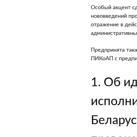
Особый акцент с
нововведений пр
отражение в дейс
административных
Предпринята так
ПИКоАП с предпи
1. Об и
исполни
Беларус