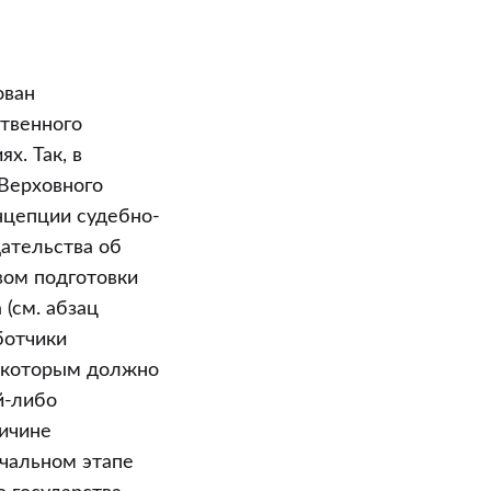
ован
твенного
х. Так, в
Верховного
онцепции судебно-
ательства об
вом подготовки
(см. абзац
ботчики
о которым должно
й-либо
ричине
ачальном этапе