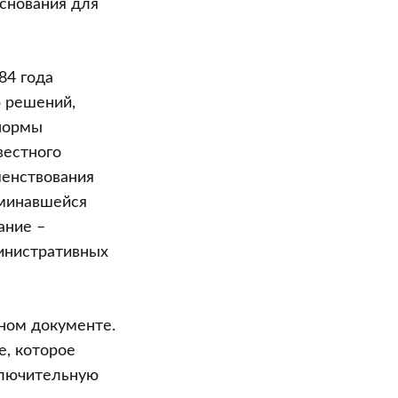
снования для
84 года
 решений,
нормы
вестного
шенствования
оминавшейся
ание –
инистративных
нном документе.
е, которое
ключительную