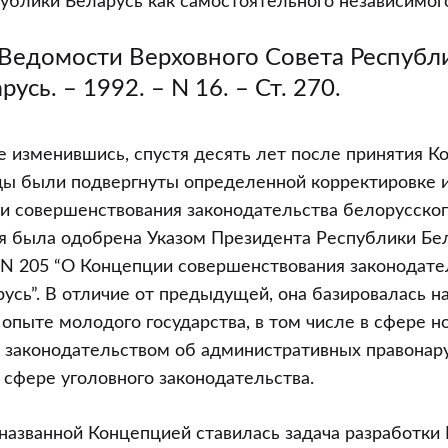
ублики Беларусь как самостоятельного независимого
Ведомости Верховного Совета Республ
русь. – 1992. – N 16. – Ст. 270.
 изменившись, спустя десять лет после принятия К
ды были подвергнуты определенной корректировке 
и совершенствования законодательства белорусского
я была одобрена Указом Президента Республики Бел
 N 205 “О Концепции совершенствования законодате
усь”. В отличие от предыдущей, она базировалась н
опыте молодого государства, в том числе в сфере н
с законодательством об административных правонар
 сфере уголовного законодательства.
 названной Концепцией ставилась задача разработки