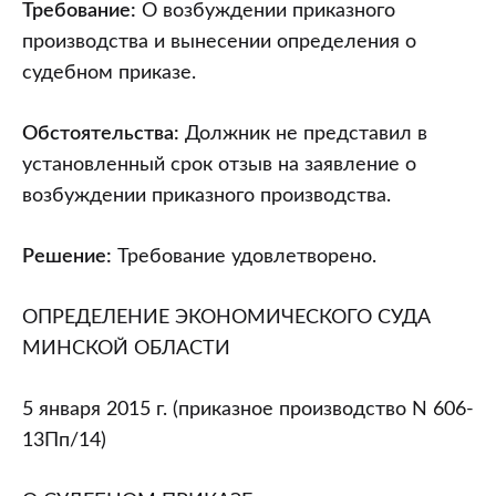
от
Требование:
О возбуждении приказного
05.01.2015
производства и вынесении определения о
(приказное
судебном приказе.
производство
N
Обстоятельства:
Должник не представил в
606-
установленный срок отзыв на заявление о
13Пп/14)
возбуждении приказного производства.
“О
судебном
Решение:
Требование удовлетворено.
приказе”
ОПРЕДЕЛЕНИЕ ЭКОНОМИЧЕСКОГО СУДА
МИНСКОЙ ОБЛАСТИ
5 января 2015 г. (приказное производство N 606-
13Пп/14)