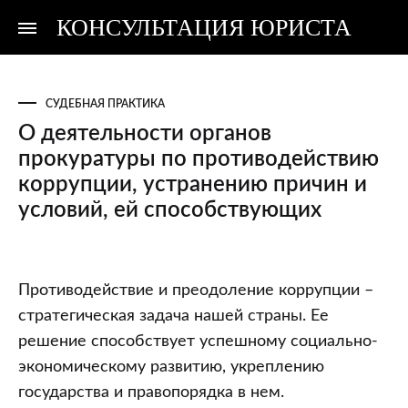
КОНСУЛЬТАЦИЯ ЮРИСТА
Консультация
Консультация
юриста
юриста
СУДЕБНАЯ ПРАКТИКА
О деятельности органов
прокуратуры по противодействию
коррупции, устранению причин и
условий, ей способствующих
О
Противодействие и преодоление коррупции –
деятельности
стратегическая задача нашей страны. Ее
органов
решение способствует успешному социально-
прокуратуры
экономическому развитию, укреплению
по
государства и правопорядка в нем.