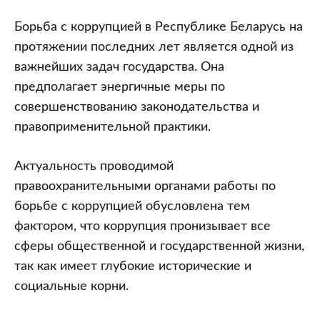
противодействию
коррупции,
Борьба с коррупцией в Республике Беларусь на
устранению
протяжении последних лет является одной из
причин
важнейших задач государства. Она
и
предполагает энергичные меры по
условий,
совершенствованию законодательства и
ей
правоприменительной практики.
способствующих
Актуальность проводимой
правоохранительными органами работы по
борьбе с коррупцией обусловлена тем
фактором, что коррупция пронизывает все
сферы общественной и государственной жизни,
так как имеет глубокие исторические и
социальные корни.