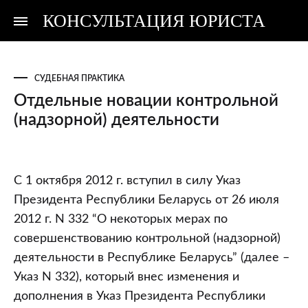
КОНСУЛЬТАЦИЯ ЮРИСТА
Консультация
Консультация
юриста
юриста
СУДЕБНАЯ ПРАКТИКА
Отдельные новации контрольной
(надзорной) деятельности
Отдельные
С 1 октября 2012 г. вступил в силу Указ
новации
Президента Республики Беларусь от 26 июля
контрольной
2012 г. N 332 “О некоторых мерах по
(надзорной)
совершенствованию контрольной (надзорной)
деятельности
деятельности в Республике Беларусь” (далее –
Указ N 332), который внес изменения и
дополнения в Указ Президента Республики