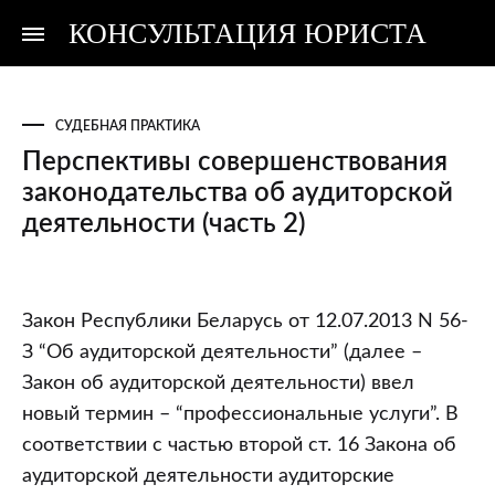
КОНСУЛЬТАЦИЯ ЮРИСТА
Консультация
Консультация
юриста
юриста
СУДЕБНАЯ ПРАКТИКА
Перспективы совершенствования
законодательства об аудиторской
деятельности (часть 2)
Перспективы
Закон Республики Беларусь от 12.07.2013 N 56-
совершенствования
З “Об аудиторской деятельности” (далее –
законодательства
Закон об аудиторской деятельности) ввел
об
новый термин – “профессиональные услуги”. В
аудиторской
соответствии с частью второй ст. 16 Закона об
деятельности
аудиторской деятельности аудиторские