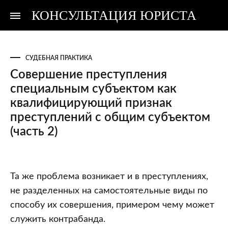
КОНСУЛЬТАЦИЯ ЮРИСТА
Консультация
Консультация
юриста
юриста
СУДЕБНАЯ ПРАКТИКА
Совершение преступления
специальным субъектом как
квалифицирующий признак
преступлений с общим субъектом
(часть 2)
Совершение
Та же проблема возникает и в преступлениях,
преступления
не разделенных на самостоятельные виды по
специальным
способу их совершения, примером чему может
субъектом
служить контрабанда.