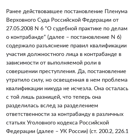
как
квалифицирующий
Ранее действовавшее постановление Пленума
признак
Верховного Суда Российской Федерации от
преступлений
27.05.2008 N 6 “О судебной практике по делам
с
о контрабанде” (далее – постановление N 6)
общим
содержало разъяснение правил квалификации
субъектом
участия должностного лица в контрабанде в
(часть
зависимости от выполняемой роли в
2)
совершении преступления. Да, постановление
утратило силу, но освещенная в нем проблема
квалификации никуда не исчезла. Она осталась
с той лишь разницей, что теперь она
разделилась вслед за разделением
ответственности за контрабанду в различных
статьях Уголовного кодекса Российской
Федерации (далее – УК России) (ст. 200.2, 226.1