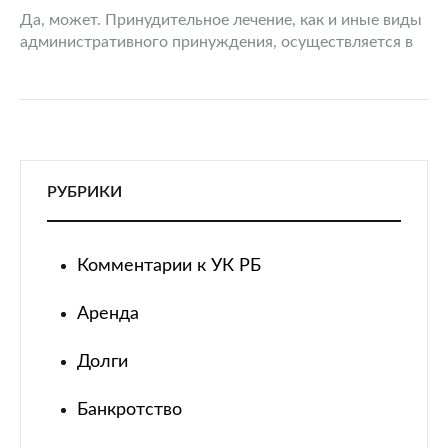
Да, может. Принудительное лечение, как и иные виды
административного принуждения, осуществляется в
административном порядке. Цель принудительного
лечения: во-первых, оказание помощи больным,
защита их интересов; во-вторых, защита интересов
общества и здоровья…
РУБРИКИ
Комментарии к УК РБ
Аренда
Долги
Банкротство