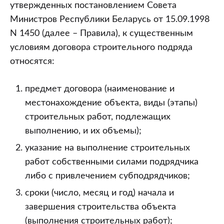
договора
утвержденных постановлением Совета
подряда
Министров Республики Беларусь от 15.09.1998
оценивается
N 1450 (далее – Правила), к существенным
в
условиям договора строительного подряда
совокупности
относятся:
с
фактическими
предмет договора (наименование и
последующими
местонахождение объекта, виды (этапы)
взаимоотношениями
строительных работ, подлежащих
сторон
выполнению, и их объемы);
указание на выполнение строительных
работ собственными силами подрядчика
либо с привлечением субподрядчиков;
сроки (число, месяц и год) начала и
завершения строительства объекта
(выполнения строительных работ);