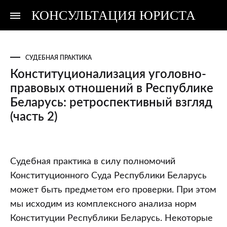
КОНСУЛЬТАЦИЯ ЮРИСТА
Консультация
Консультация
юриста
юриста
СУДЕБНАЯ ПРАКТИКА
Конституционализация уголовно-
правовых отношений в Республике
Беларусь: ретроспективный взгляд
(часть 2)
Конституционализация
Судебная практика в силу полномочий
уголовно-
Конституционного Суда Республики Беларусь
правовых
может быть предметом его проверки. При этом
отношений
мы исходим из комплексного анализа норм
в
Конституции Республики Беларусь. Некоторые