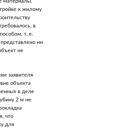
е материалы.
стройке к жилому
троительству
ребовалось, в
особом, т. е.
 представлено ни
объект не
ям заявителя
твие объекта
ленных в деле
убину 2 м не
прокладка
, что
ку для