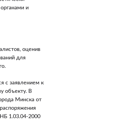
 органами и
алистов, оценив
ований для
о.
ся с заявлением к
у объекту. В
орода Минска от
 распоряжения
НБ 1.03.04-2000