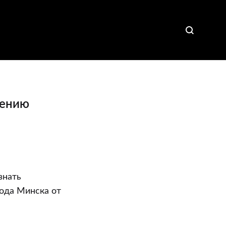
дению
знать
ода Минска от