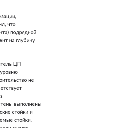
изации,
л, что
нта) подрядной
ент на глубину
итель ЦП
 уровню
оительство не
ветствует
з
 стены выполнены
ские стойки и
емые стойки,