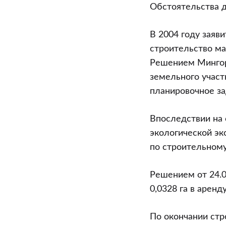
возведению
Обстоятельства 
постройки
3-
В 2004 году заяв
го
строительство маг
уровня
Решением Мингор
может
земельного участ
повлечь
планировочное за
признание
ее
Впоследствии на 
самовольной
экологической эк
постройкой
по строительному
Решением от 24.
0,0328 га в арен
По окончании стр