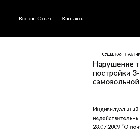
Вопрос-Ответ
Контакты
СУДЕБНАЯ ПРАКТИ
Нарушение т
постройки 3-
самовольной
Нарушение
Индивидуальный п
требований
недействительны
законодател
28.07.2009 “О по
по