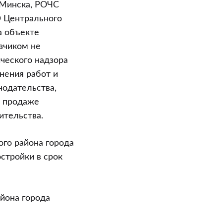
 Минска, РОЧС
Э Центрального
а объекте
зчиком не
ческого надзора
нения работ и
нодательства,
о продаже
ительства.
ого района города
стройки в срок
йона города