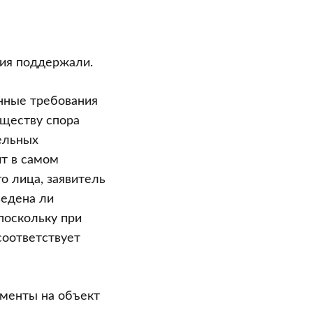
ния поддержали.
нные требования
уществу спора
ельных
ит в самом
о лица, заявитель
ведена ли
поскольку при
соответствует
ументы на объект