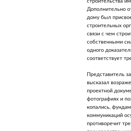
строительства им
Дополнительно от
дому был присвое
строительных орг
связи с чем стро
собственными сил
одного доказател
соответствует тр
Представитель з
высказал возраже
проектной докуме
фотографиях и по
копались, фундам
коммуникаций ос
противоречит тре