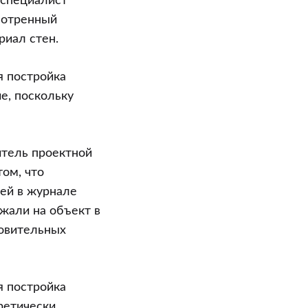
 специалист
мотренный
риал стен.
я постройка
е, поскольку
итель проектной
ом, что
сей в журнале
жали на объект в
товительных
я постройка
ретически