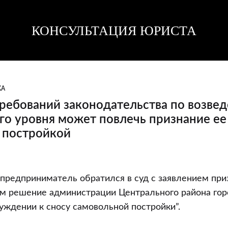
КОНСУЛЬТАЦИЯ ЮРИСТА
Консультация
Консультация
юриста
юриста
КА
ребований законодательства по возве
го уровня может повлечь признание ее
 постройкой
редприниматель обратился в суд с заявлением при
м решение администрации Центрального района гор
ьства
нуждении к сносу самовольной постройки”.