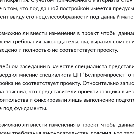
и покрытия. С учетом примененного материала стен
 в том, что под данной постройкой имеется предус
нт ввиду его нецелесообразности под данный мате
возможно ли внести изменения в проект, чтобы данна
всем требования законодательства, выразил сомнени
ведено и полностью не соответствует проекту.
ебном заседании в качестве специалиста представ
вердил мнение специалиста ЦП “Белпромпроект” о т
ройка не соответствует проекту. Относительно запи
ра пояснил, что представители проектировщика выез
роительства и фиксировали лишь выполнение подго
ле под фундаменты.
возможно ли внести изменения в проект, чтобы данна
всем требования законодательства, пояснил, что тео