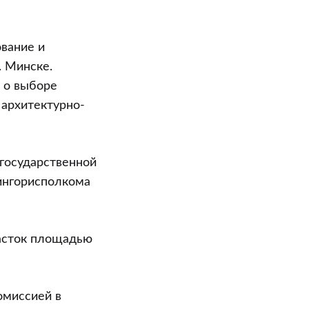
ование и
. Минске.
 о выборе
 архитектурно-
государственной
ингорисполкома
асток площадью
омиссией в