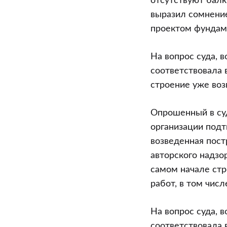
отсутствуют балк
выразил сомнение
проектом фундаме
На вопрос суда, 
соответствовала 
строение уже воз
Опрошенный в суд
организации подт
возведенная пост
авторского надзо
самом начале ст
работ, в том чис
На вопрос суда, 
соответствовала 