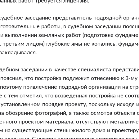
занных работ требуется лицензия.
удебное заседание представитель подрядной орган
отовительные работы, в судебном заседании поясни
и выполнении земляных работ (подготовке фундаме
 е. третьим лицом) глубокие ямы не копались, фундам
 закладывался.
дебном заседании в качестве специалиста представ
пояснил, что постройка подлежит отнесению к 3-му
 поэтому привлечение подрядной организации на стр
е с тем отметил, что возведенная постройка не соот
 установленном порядке проекту, поскольку исходя и
а обозрение фотографий, а также осмотра объекта
енного проектом материала, отсутствуют металличе
ем на существующие стены жилого дома и проектиру