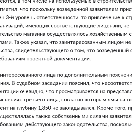
еются, в том числе на используемые в строительств
метил, что поскольку возведенной заявителем при
н 3-й уровень ответственности, то привлечение к с
анизаций, имеющих соответствующие лицензии, не т
ительство магазина осуществлялось хозяйственным сп
ами. Также указал, что заинтересованным лицом не
ьства, свидетельствующего о том, что возведенный 
ебованиям проектной документации.
аинтересованного лица по дополнительным пояснени
ния. В судебном заседании пояснил, что несоответс
нтации очевидно, что просматривается на представ
яснениях третьего лица, согласно которым ямы на гл
ент на глубину 1,850 не закладывался. Кроме того, 
уществлялась также собственными силами заявителя
бованиям действующего законодательства, посколь