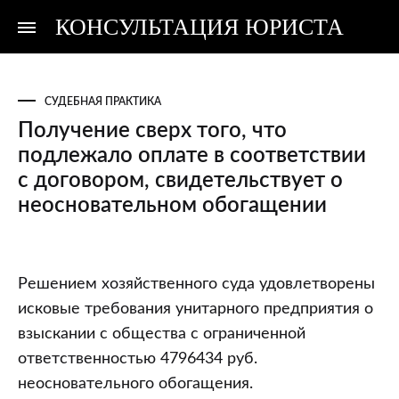
КОНСУЛЬТАЦИЯ ЮРИСТА
Консультация
Консультация
юриста
юриста
СУДЕБНАЯ ПРАКТИКА
Получение сверх того, что
подлежало оплате в соответствии
с договором, свидетельствует о
неосновательном обогащении
Получение
Решением хозяйственного суда удовлетворены
сверх
исковые требования унитарного предприятия о
того,
взыскании с общества с ограниченной
что
ответственностью 4796434 руб.
подлежало
неосновательного обогащения.