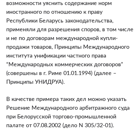
торговым
возможности уяснить содержание норм
обычаем)
иностранного по отношению к праву
источники
Республики Беларусь законодательства,
lex
применяли для разрешения споров, в том числе
mercatoria
и не по договорам международной купли-
как
продажи товаров, Принципы Международного
правовая
института унификации частного права
основа
“Международных коммерческих договоров”
для
(совершены в г. Риме 01.01.1994) (далее –
вынесения
Принципы УНИДРУА).
составом
международного
В качестве примера таких дел можно указать
арбитража
Решение Международного арбитражного суда
решения
при Белорусской торгово-промышленной
(часть
палате от 07.08.2002 (дело N 305/32-01).
3)