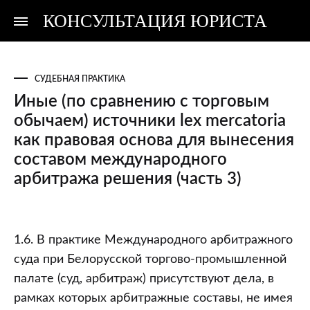
КОНСУЛЬТАЦИЯ ЮРИСТА
Консультация
Консультация
юриста
юриста
СУДЕБНАЯ ПРАКТИКА
Иные (по сравнению с торговым
обычаем) источники lex mercatoria
как правовая основа для вынесения
составом международного
арбитража решения (часть 3)
Иные
1.6. В практике Международного арбитражного
(по
суда при Белорусской торгово-промышленной
сравнению
палате (суд, арбитраж) присутствуют дела, в
с
рамках которых арбитражные составы, не имея