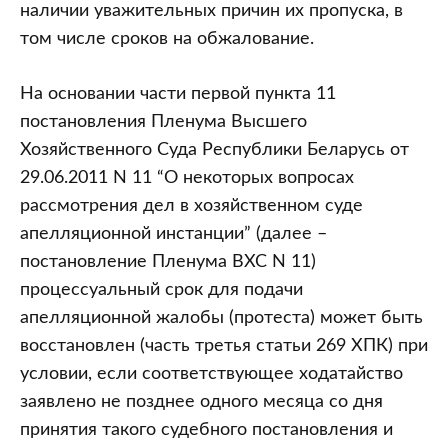
процессуальных
наличии уважительных причин их пропуска, в
сроков
том числе сроков на обжалование.
при
наличии
На основании части первой пункта 11
уважительных
постановления Пленума Высшего
причин
Хозяйственного Суда Республики Беларусь от
их
29.06.2011 N 11 “О некоторых вопросах
пропуска,
рассмотрения дел в хозяйственном суде
в
апелляционной инстанции” (далее –
том
постановление Пленума ВХС N 11)
числе
процессуальный срок для подачи
сроков
апелляционной жалобы (протеста) может быть
на
восстановлен (часть третья статьи 269 ХПК) при
обжалование
условии, если соответствующее ходатайство
заявлено не позднее одного месяца со дня
принятия такого судебного постановления и